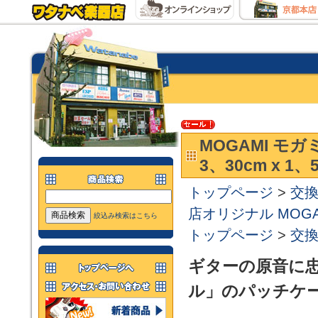
MOGAMI モガ
3、30cm x 1、5
トップページ
>
交
店オリジナル MOG
絞込み検索はこちら
トップページ
>
交
ギターの原音に忠
ル」のパッチケ