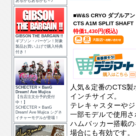
あるかもあるかも～♪
■W&S CRYO ダブル
CTS A1M SPLIT SHAFT
特価1,430円(税込)
GIBSON THE BARGAIN !!
ギブソン・バーゲン！対象
製品お買い上げで購入特典
付き！
人気＆定番のCTS製
SCHECTER × BanG
Dream! Ave Mujica
インチサイズ。
【当店注文分予約受付
中！】
テレキャスターやジ
SCHECTER × BanG
Dream! Ave Mujica シグネ
一部モデルで使用さ
イチャーモデルが登場！
ハムバッカー搭載の
場合にも有効です。