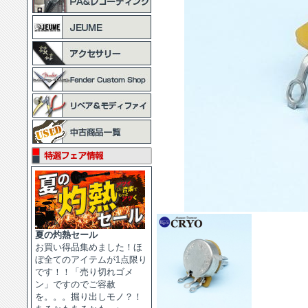
夏の灼熱セール
お買い得品集めました！ほ
ぼ全てのアイテムが1点限り
です！！「売り切れゴメ
ン」ですのでご容赦
を。。。掘り出しモノ？！