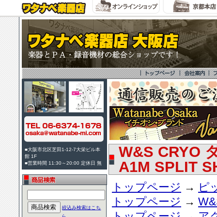
W&S CRYO
■大阪市北区芝田1-12-7大栄ビル本
館 1F
A1M SPLIT S
■営業時間 11:30～20:00 定休日 無
トップページ
→
ピ
トップページ
→
W&
絞込み検索はこち
トップページ
→
ア
ら