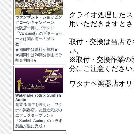
クライオ処理したス
ヴァンザント・ショッピン
用いただきますとさ
グローンキャンペーン
大阪店一押しブランド
『Vanzandt』のギター＆ベ
ースは関西随一の展示
取付・交換は当店で
数！！
い。
★期間中は送料が無料★
★期間中は24回分割まで分
※取付・交換作業の
割金利0円★
分にご注意ください
ワタナベ楽器店オリジ
Watanabe 75th x Sunfish
Audio
創業75周年を迎えた「ワタ
ナベ楽器店」と新進気鋭の
エフェクターブランド
「Sunfish Audio」のコラボ
製品が遂に完成！