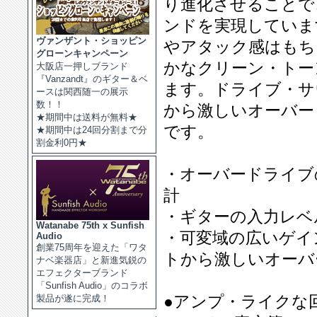
り進化させることで
ンドを実現していま
ヴァンザント・ショッピン
やアタック感はもち
グローンキャンペーン
かなクリーン・トー
大阪店一押しブランド
『Vanzandt』のギター＆ベ
ます。ドライブ・サ
ースは関西随一の展示
数！！
から激しいオーバー
★期間中は送料が無料★
です。
★期間中は24回分割まで分
割金利0円★
・オーバードライブ
計
・ギターの入力レベ
Watanabe 75th x Sunfish
・可変域の広いゲイ
Audio
創業75周年を迎えた「ワタ
トから激しいオーバ
ナベ楽器店」と新進気鋭の
エフェクターブランド
「Sunfish Audio」のコラボ
●アンプ・ライクな
製品が遂に完成！