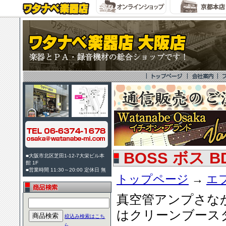
BOSS ボス BD-
■大阪市北区芝田1-12-7大栄ビル本
館 1F
■営業時間 11:30～20:00 定休日 無
トップページ
→
エ
真空管アンプさな
はクリーンブース
絞込み検索はこち
ら