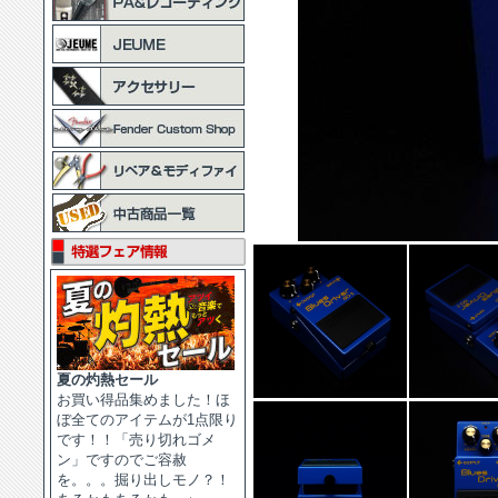
夏の灼熱セール
お買い得品集めました！ほ
ぼ全てのアイテムが1点限り
です！！「売り切れゴメ
ン」ですのでご容赦
を。。。掘り出しモノ？！