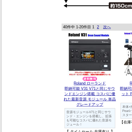
40件中 1-20件目
1
2
次へ
Roland ローランド
即納可能 V31 V71と同じサウ
即納可
ンドエンジン搭載 コスパに優
ット P
れた最新音源 モジュール 単品
グレードアップ
本体+
Pea
音源モジュールV71と同じサウ
スター
ンド・エンジンを搭載し、拡張
も可能なコスパに優れた音源モ
【在庫
ジュール！
【 タイムセール 在庫有り 】