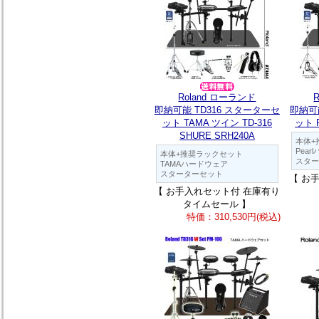
Roland ローランド
即納可能 TD316 スターターセ
即納可
ット TAMA ツイン TD-316
ット P
SHURE SRH240A
本体+
Pea
本体+推奨ラックセット
スター
TAMAハードウェア
スターターセット
【 お
【 お手入れセット付 在庫有り
タイムセール 】
特価：310,530円(税込)