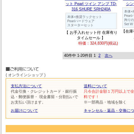
ット Pearl ツイン アンプ TD-
シング
316 SHURE SRH240A
本体+
Pea
本体+推奨ラックセット
拘りの
Pearlハードウェア
Set W
スターターセット
【在庫
【 お手入れセット付 在庫有り
タイムセール 】
特価：324,830円(税込)
40件中 1-20件目
1
2
次へ
( オンラインショップ )
支払方法について
送料について
代金引換・クレジットカード・銀行振
只今合計金額１万円以上で
込・郵便振替・ 現金書留・分割払いで
料です！
お支払い頂けます。
※一部商品・地域を除く
お届けについて
キャンセル・返品・交換に