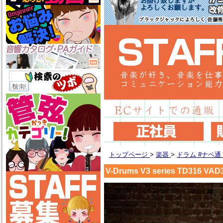
トップページ
>
楽器
>
ドラム #ナベ
V-Drums V3 series TD316 VAD