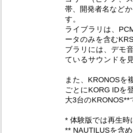
帯、開発者名など
す。
ライブラリは、PC
ータのみを含むKR
ブラリには、デモ
ているサウンドを
また、KRONOS
ごとにKORG I
大3台のKRONOS
* 体験版では再生
** NAUTILUS