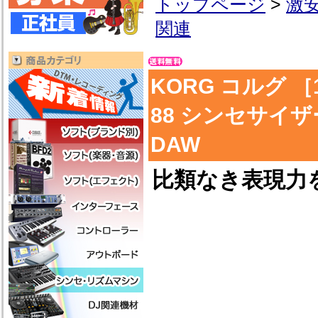
トップページ
>
激
関連
KORG コルグ ［
88 シンセサイザ
DAW
比類なき表現力