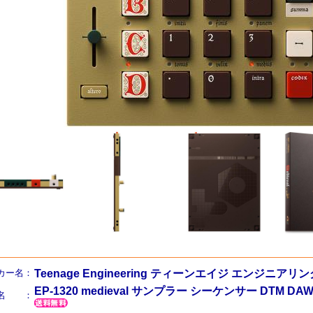
カー名：
Teenage Engineering ティーンエイジ エンジニアリン
EP-1320 medieval サンプラー シーケンサー DTM DA
品名 ：