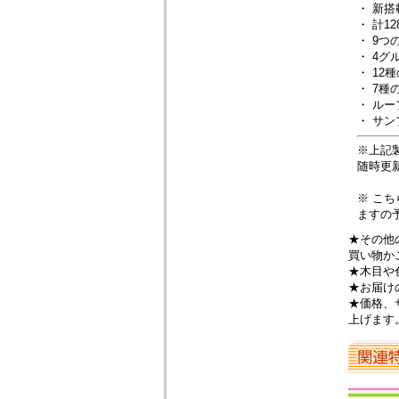
・ 新
・ 計1
・ 9
・ 4グル
・ 12
・ 7種
・ ループ
・ サンプ
※上記製
随時更
※ こ
ますの
★その他
買い物か
★木目や
★お届け
★価格、
上げます