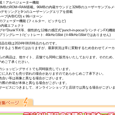
搭載！アルペジェーター機能
28MBのROM+RAM搭載。96MBの内蔵サウンドと32MBのユーザーサンプル
つのデモソングと9つのユーザーソングエリアを搭載
ープ(A/B/C/D) x 99パターン
種のフェーダー機能 (フィルター、ピッチなど)
の内蔵エフェクト
や”Drunk”FX等、個性的な12種の感圧式”punch-in-pocus”(パンチインFX)
リングレート/ビットレート: 46kHz/16bit (※48kHz/16bitではありません)
品仕様は2024年08月時点のものです。
新するよう努めてはおりますが、最新状況は常に変動するため合わせてメーカ
ちらの商品は、他サイト、店舗でも同時に販売をいたしております。そのため
予めご了承ください。
のショッピングサイトでも同時販売しています。
ごに入れても売り切れの場合がありますのであらかじめご了承下さい。
色合い等は画像と異なる場合がございます。
の際の外箱が本体と異なる場合がございます。
サービスにつきまして、オンラインショップと店頭では異なる場合がござい
。