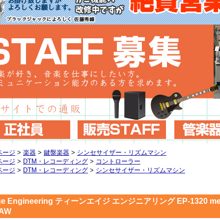
ページ
>
楽器
>
鍵盤楽器
>
シンセサイザー・リズムマシン
ページ
>
DTM・レコーディング
>
コントローラー
ページ
>
DTM・レコーディング
>
シンセサイザー・リズムマシン
age Engineering ティーンエイジ エンジニアリング EP-1320 
DAW