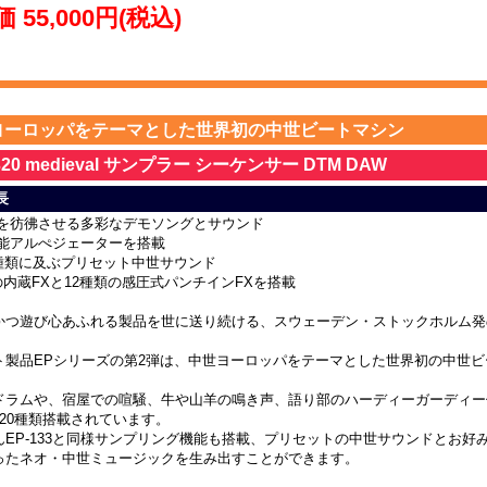
 55,000円(税込)
ヨーロッパをテーマとした世界初の中世ビートマシン
320 medieval サンプラー シーケンサー DTM DAW
長
世を彷彿させる多彩なデモソングとサウンド
機能アルぺジェーターを搭載
0種類に及ぶプリセット中世サウンド
の内蔵FXと12種類の感圧式パンチインFXを搭載
つ遊び心あふれる製品を世に送り続ける、スウェーデン・ストックホルム発のteena
ト製品EPシリーズの第2弾は、中世ヨーロッパをテーマとした世界初の中世
ドラムや、宿屋での喧騒、牛や山羊の鳴き声、語り部のハーディーガーディー
220種類搭載されています。
んEP-133と同様サンプリング機能も搭載、プリセットの中世サウンドとお
ったネオ・中世ミュージックを生み出すことができます。