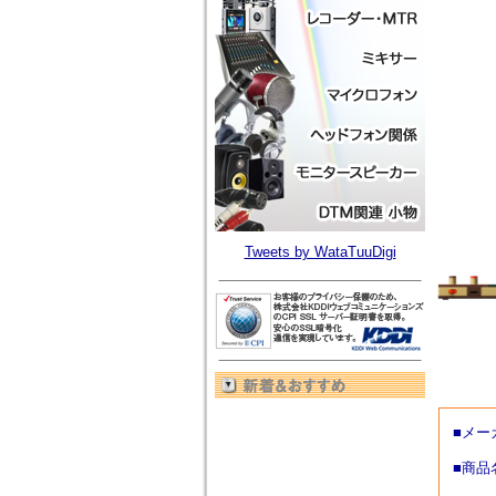
Tweets by WataTuuDigi
■メー
■商