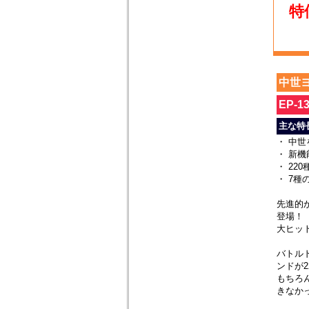
特価
中世
EP-1
主な特
・ 中
・ 新
・ 22
・ 7種
先進的か
登場！
大ヒッ
バトル
ンドが
もちろ
きなか