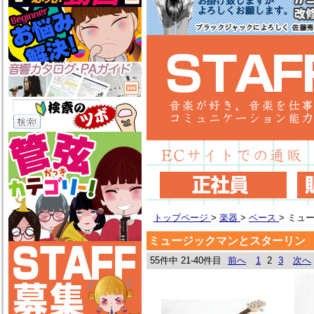
トップページ
>
楽器
>
ベース
>
ミュ
ミュージックマンとスターリン
55件中 21-40件目
前へ
1
2
3
次へ