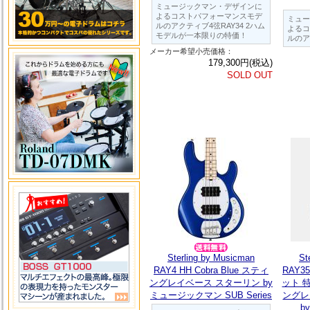
ミュージックマン・デザインに
よるコストパフォーマンスモデ
ミュー
ルのアクティブ4弦RAY34 2ハム
よるコ
モデルが一本限りの特価！
ルのア
メーカー希望小売価格：
179,300円(税込)
SOLD OUT
Sterling by Musicman
St
RAY4 HH Cobra Blue スティ
RAY35
ングレイベース スターリン by
ット 
ミュージックマン SUB Series
ングレ
b