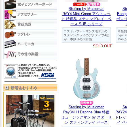
Sterling by Musicman
St
RAY4 Mint Green アウトレッ
Bongo
ト 特価品 スティングレイ・ベ
ボンゴ
ース SUB シリーズ
コストパフォーマンスモデルの
革新的
スティングレイのアクティブ4弦
ngo Ba
が一本限りの大特価
Man
SOLD OUT
Sterling by Musicman
St
Ray34HH Daphne Blue 特価
RAY24
ミュージックマン by スターリ
トレッ
ン スティングレイ ベース
イ 