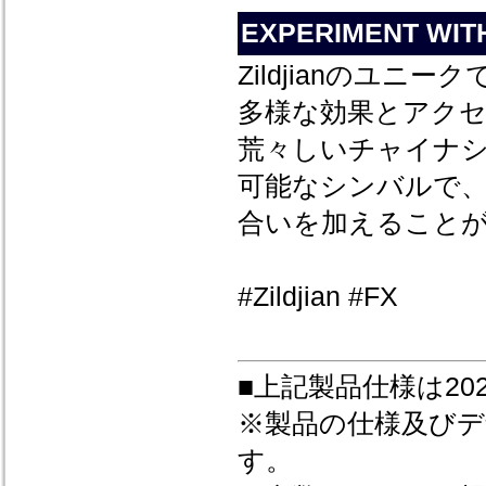
EXPERIMENT WIT
Zildjianのユ
多様な効果とアク
荒々しいチャイナ
可能なシンバルで
合いを加えること
#Zildjian #FX
■上記製品仕様は20
※製品の仕様及び
す。