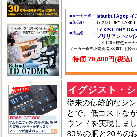
■メーカー名：
Istanbul Ag
■商品ID ：
17 XIST DRY DARK B
17 XIST DRY 
■商品名 ：
ブリリアントハイハ
【 6月26日時点メー
メーカー希望小売価格 88,000円(税込)
特価 70,400円(税込)
イグジスト・シ
従来の伝統的なシ
とで、低コストな
ウンドを実現しま
80％の胴と20％