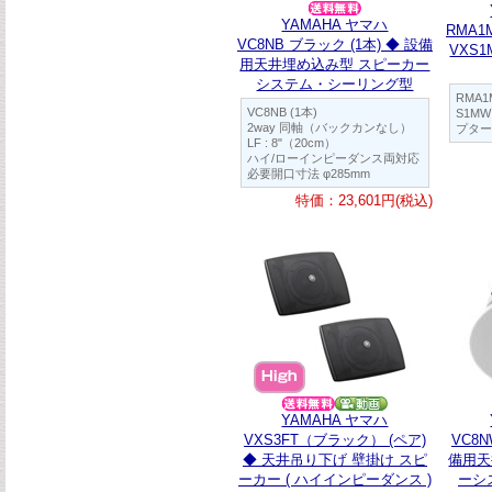
YAMAHA ヤマハ
RMA1M
VC8NB ブラック (1本) ◆ 設備
VXS
用天井埋め込み型 スピーカー
システム・シーリング型
RMA1M
VC8NB (1本)
S1M
2way 同軸（バックカンなし）
プター
LF : 8"（20cm）
ハイ/ローインピーダンス両対応
必要開口寸法 φ285mm
特価：23,601円(税込)
YAMAHA ヤマハ
VXS3FT（ブラック） (ペア)
VC8N
◆ 天井吊り下げ 壁掛け スピ
備用天
ーカー ( ハイインピーダンス )
ーシ