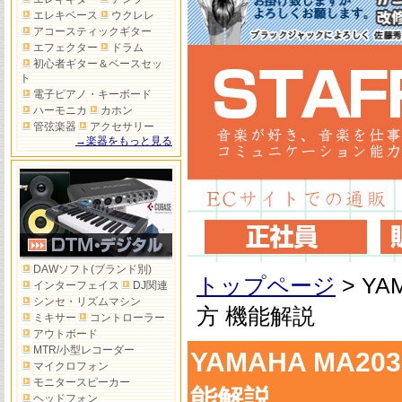
エレキベース
ウクレレ
アコースティックギター
エフェクター
ドラム
初心者ギター＆ベースセッ
ト
電子ピアノ・キーボード
ハーモニカ
カホン
管弦楽器
アクセサリー
→楽器をもっと見る
DAWソフト(ブランド別)
トップページ
>
YA
インターフェイス
DJ関連
シンセ・リズムマシン
方 機能解説
ミキサー
コントローラー
アウトボード
MTR/小型レコーダー
YAMAHA MA2
マイクロフォン
モニタースピーカー
能解説
ヘッドフォン