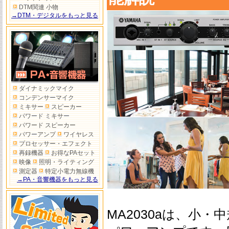
DTM関連 小物
→DTM・デジタルをもっと見る
ダイナミックマイク
コンデンサーマイク
ミキサー
スピーカー
パワード ミキサー
パワード スピーカー
パワーアンプ
ワイヤレス
プロセッサー・エフェクト
再録機器
お得なPAセット
映像
照明・ライティング
測定器
特定小電力無線機
→PA・音響機器をもっと見る
MA2030aは、小・