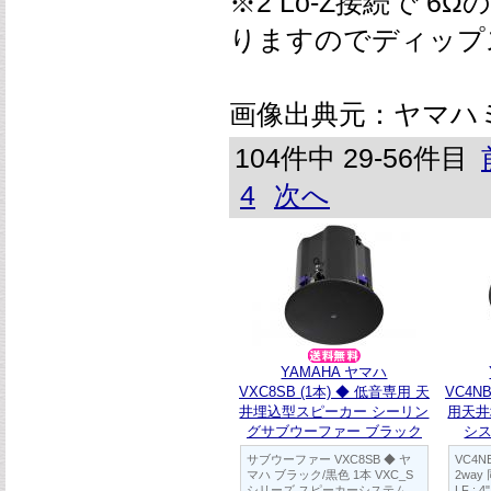
※2 Lo-Z接続で 
りますのでディップ
画像出典元：ヤマハ
104件中 29-56件目
4
次へ
YAMAHA ヤマハ
VXC8SB (1本) ◆ 低音専用 天
VC4N
井埋込型スピーカー シーリン
用天井
グサブウーファー ブラック
シ
サブウーファー VXC8SB ◆ ヤ
VC4NB
マハ ブラック/黒色 1本 VXC_S
2wa
シリーズ スピーカーシステム
LF : 