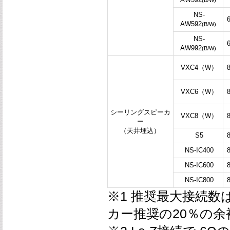
(B/W)
NS-
AW592
(B/W)
NS-
AW992
(B/W)
VXC4（W）
VXC6（W）
シーリングスピーカ
VXC8（W）
ー
（天井埋込）
S5
NS-IC400
NS-IC600
NS-IC800
※1 推奨最大接続数
カー推奨の20％の余