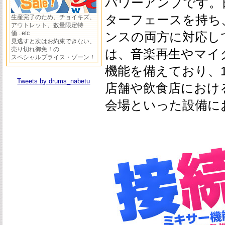
パワーアンプです。
ターフェースを持ち
生産完了のため、チョイキズ、
アウトレット、数量限定特
価...etc
ンスの両方に対応して
見逃すと次はお約束できない、
売り切れ御免！の
は、音楽再生やマイ
スペシャルプライス・ゾーン！
機能を備えており、
Tweets by drums_nabetu
店舗や飲食店におけ
会場といった設備に