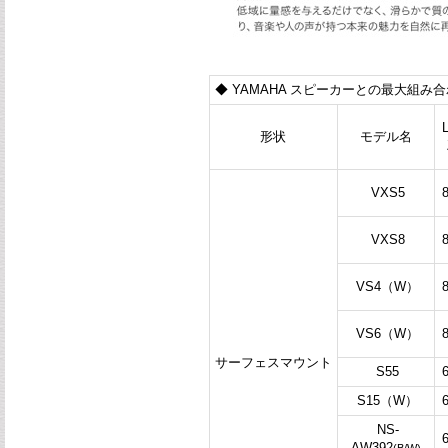
◆ YAMAHA スピーカーとの最大組み合
L
形状
モデル名
VXS5
VXS8
VS4（W）
VS6（W）
サーフェスマウント
S55
S15（W）
NS-
AW392