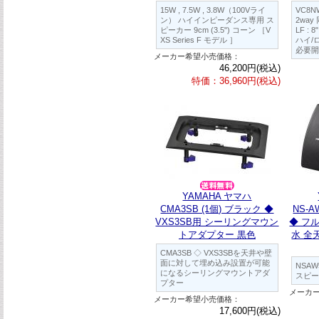
15W , 7.5W , 3.8W（100Vライ
VC8N
ン） ハイインピーダンス専用 ス
2wa
ピーカー 9cm (3.5") コーン ［V
LF : 
XS Series F モデル ］
ハイ/
必要開
メーカー希望小売価格：
46,200円(税込)
特価：36,960円(税込)
YAMAHA ヤマハ
CMA3SB (1個) ブラック ◆
NS-A
VXS3SB用 シーリングマウン
◆ フ
トアダプター 黒色
水 全
CMA3SB ◇ VXS3SBを天井や壁
面に対して埋め込み設置が可能
NSA
になるシーリングマウントアダ
スピー
プター
メーカ
メーカー希望小売価格：
17,600円(税込)