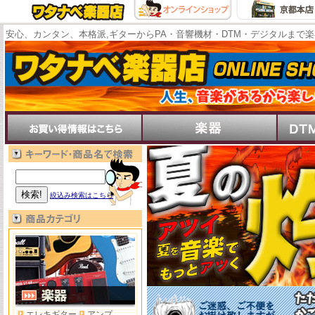
安心、カンタン、本格派,ギターからPA・音響機材・DTM・デジタルまで
絞込み検索はこちら
エレキギター
アンプ