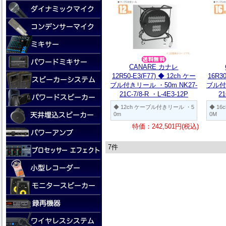
CANARE カナレ
12R50-E3(F77) ◆ 12ch ケー
16R3
ブル付きリール ・50m NK27-
ブル付き
21C-7/8-R ・L-4E3-12P
21
◆ 12ch ケーブル付きリール ・5
◆ 1
0m
0M
特価：242,501円(税込)
7件