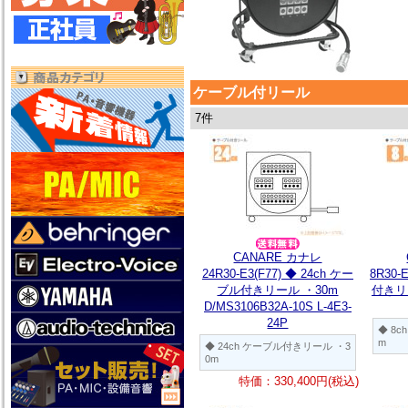
ケーブル付リール
7件
CANARE カナレ
24R30-E3(F77) ◆ 24ch ケー
8R30-
ブル付きリール ・30m
付きリー
D/MS3106B32A-10S L-4E3-
24P
◆ 8
m
◆ 24ch ケーブル付きリール ・3
0m
特価：330,400円(税込)