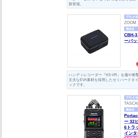
新登場。
ZOOM
CBH-
ーバッ
ハンディレコーダー『H3-VR』を傷や
丈夫なEVA素材を採用したセミハードタ
ックです。
TASC
Porta
ー 3
6トラ
インタ