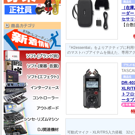
［在庫あ
ーダー 
セサリ
【台数
『H2essential』をよりアクティブに
のマストハブアイテムを揃えた、専用ア
TASC
DR-4
XLR/
トフロ
ータブ
特
可動式マイク・XLR/TRS入力搭載 32