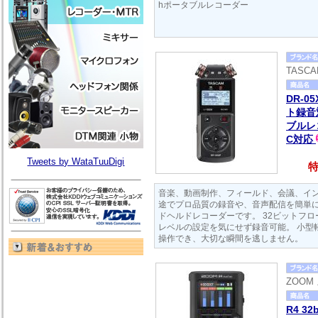
hポータブルレコーダー
TASC
DR-0
ト録音
ブルレコ
C対応
Tweets by WataTuuDigi
特
音楽、動画制作、フィールド、会議、イ
途でプロ品質の録音や、音声配信を簡単
ドヘルドレコーダーです。 32ビットフ
レベルの設定を気にせず録音可能。 小型
操作でき、大切な瞬間を逃しません。
ZOOM
R4 3