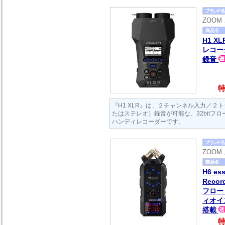
ZOOM
H1 XL
レコーダ
録音
特
『H1 XLR』は、２チャンネル入力／２
たはステレオ）録音が可能な、32bitフ
ハンディレコーダーです。
ZOOM
H6 ess
Recor
フロート
ィオイ
搭載
特