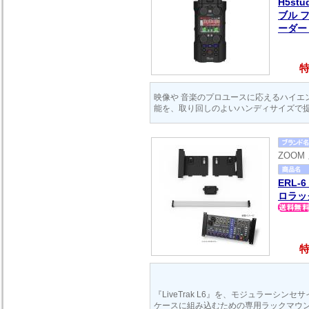
H5st
ブル フ
ーダ
特
映像や 音楽のプロユースに応えるハイエ
能を、取り回しのよいハンディサイズで
ZOOM
ERL-6
ロラッ
特
『LiveTrak L6』を、モジュラーシン
ケースに組み込むための専用ラックマウ