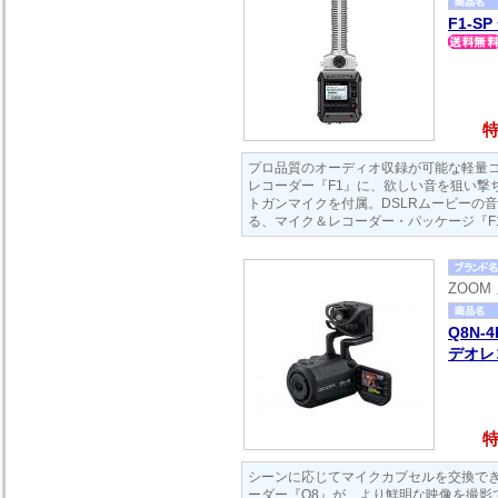
F1-SP 
特
プロ品質のオーディオ収録が可能な軽量
レコーダー『F1』に、欲しい音を狙い撃
トガンマイクを付属。DSLRムービーの
る、マイク＆レコーダー・パッケージ『F1
ZOOM
Q8N-
デオレ
特
シーンに応じてマイクカプセルを交換で
ーダー『Q8』が、より鮮明な映像を撮影