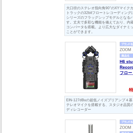
大口径のステレオ指向角90°のXYマイク
トラックの32bitフロートレコーディングに対
シリーズのフラッグシップモデルとなる
す。丈夫で多彩な機能を備えており、内蔵
コンバータを搭載。より広大なダイナミ
ことができます。
ZOOM
H6 st
Recor
フロー
特
EIN-127dBuの超低ノイズプリアンプ４基
テレオマイクを搭載する、スタジオ品質の3
ディレコーダー
ZOOM