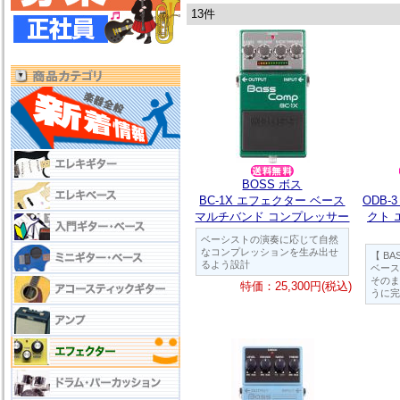
13件
BOSS ボス
BC-1X エフェクター ベース
ODB-3
マルチバンド コンプレッサー
クト 
ベーシストの演奏に応じて自然
なコンプレッションを生み出せ
【 B
るよう設計
ベース
そのま
特価：25,300円(税込)
うに完