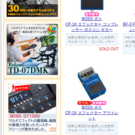
BOSS ボス
CP-1X エフェクター コンプレ
BF-3
ッサー ボスコン ギター
ン
自然な表現力を追求した次世代
4モー
マルチバンド・コンプレッサー
がら無
ボス 
SOLD OUT
BOSS ボス
CP-1X エフェクター アウトレ
ット
自然な表現力を追求した次世代
マルチバンド・コンプレッサー