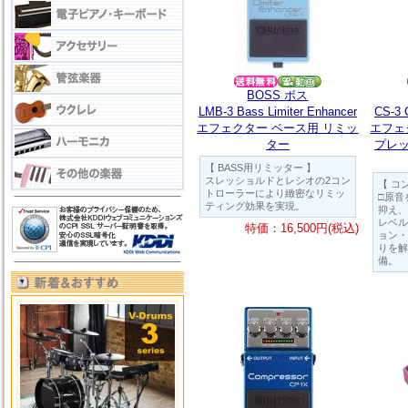
BOSS ボス
LMB-3 Bass Limiter Enhancer
CS-3 
エフェクター ベース用 リミッ
エフェ
ター
プレッ
【 BASS用リミッター 】
スレッショルドとレシオの2コン
【 コ
トローラーにより緻密なリミッ
□原音
ティング効果を実現。
抑え、
レベル
特価：16,500円(税込)
ョン・
りを解
備。