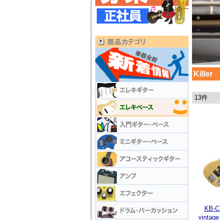
Killer
13件
KB-Cr
vinta