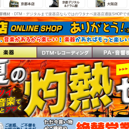
響機材・DTM・デジタルまで楽器店ならではのワタナベ楽器店通販SHOPで