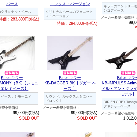
ベース
ニックス・バージョン
キラーのエントリー
ンコアベース
のクリミナル・ベース
クリミナルベースのフェニック
ス・バージョン
メーカー希望小売価格
特価：283,800円(税込)
99,
特価：294,800円(税込)
Killer キラー
Killer キラー
Killer キラ
IMMONY（BK)【シモニ
KB-DAGGER BK【ダガー ベ
KB-IMPULSS Anim
 エレキベース】
ース 】
ィル・アン・グレイ
モデル】
・ベース，シモーニィ
サウンド、ルックスともにハー
ドロック！
DIR EN GREY Tosh
グネチャーベース
希望小売価格：
メーカー希望小売価格：
99,000円(税込)
99,000円(税込)
メーカー希望小売価格
SOLD OUT
SOLD OUT
1,012,