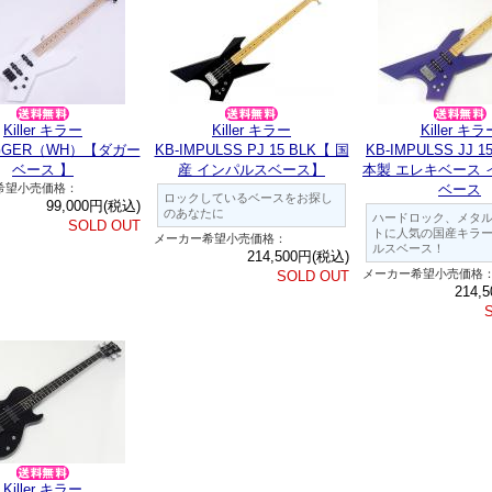
Killer キラー
Killer キラー
Killer キラ
AGGER（WH）【ダガー
KB-IMPULSS PJ 15 BLK【 国
KB-IMPULSS JJ 1
ベース 】
産 インパルスベース】
本製 エレキベース 
希望小売価格：
ベース
ロックしているベースをお探し
99,000円(税込)
のあなたに
ハードロック、メタ
SOLD OUT
トに人気の国産キラ
メーカー希望小売価格：
ルスベース！
214,500円(税込)
メーカー希望小売価格
SOLD OUT
214,
Killer キラー