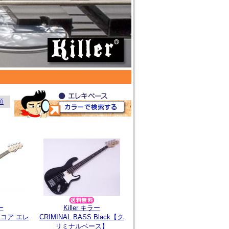
順
ー
Killer キラー
ンコア エレ
CRIMINAL BASS Black【ク
】
リミナルベース】