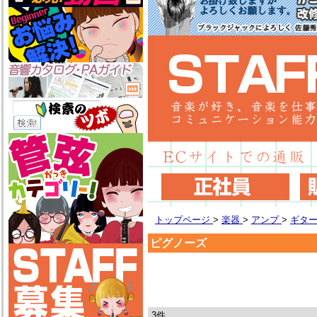
トップページ
>
楽器
>
アンプ
>
ギタ
ピグノーズ
3件