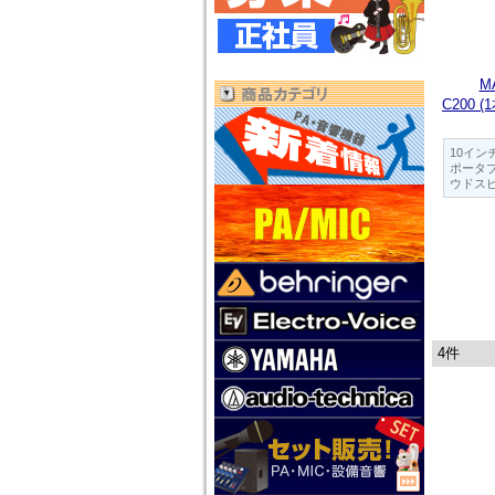
M
C200 
10イン
ポータ
ウドスピ
4件