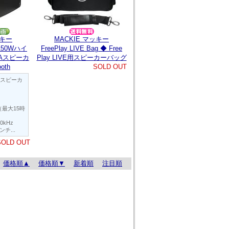
ッキー
MACKIE マッキー
◆ 150Wハイ
FreePlay LIVE Bag ◆ Free
Aスピーカ
Play LIVE用スピーカーバッグ
ooth
SOLD OUT
ドスピーカ
最大15時
0kHz
ンチ...
SOLD OUT
価格順▲
価格順▼
新着順
注目順