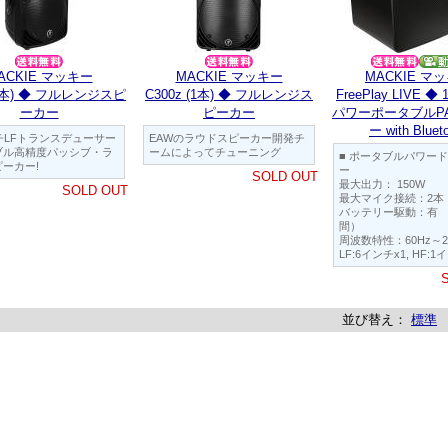
ACKIE マッキー
MACKIE マッキー
MACKIE マ
(1本) ◆ フルレンジスピ
C300z (1本) ◆ フルレンジス
FreePlay LIVE 
ーカー
ピーカー
パワーポータブルP
ー with Bluet
チLFトランスデューサー
EAWのラウドスピーカー開発チ
ブル高精度パッシブ・ラ
ームによってチューニング
■ ポータブルパワー
ーカー!
ー
SOLD OUT
最大出力： 150W
SOLD OUT
最大マイク接続：2本
バッテリー駆動：有 （
間）
周波数特性：60Hz～2
LF:6インチx1, HF:1イ
並び替え：
標準