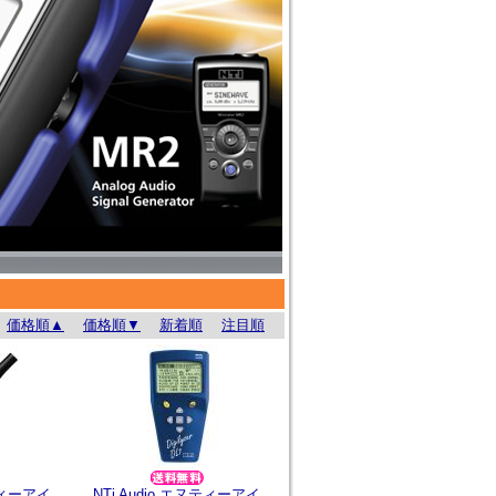
価格順▲
価格順▼
新着順
注目順
ヌティーアイ
NTi Audio エヌティーアイ