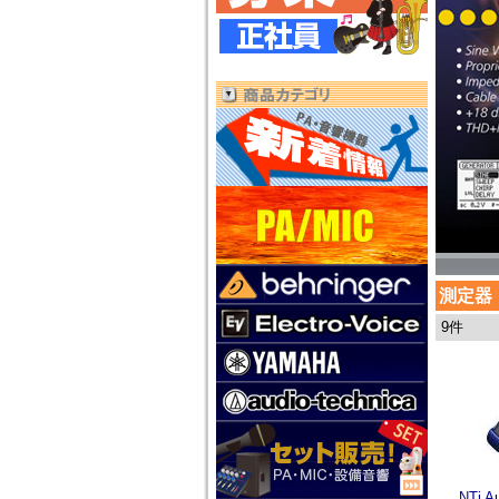
測定器
9件
NTi 