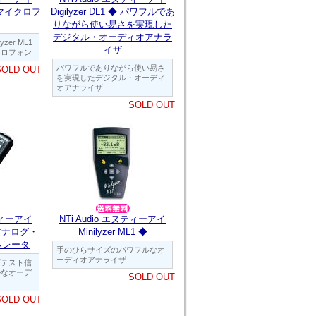
用マイクロフ
Digilyzer DL1 ◆ パワフルであ
りながら使い易さを実現した
デジタル・オーディオアナラ
lyzer ML1
イザ
クロフォン
パワフルでありながら使い易さ
SOLD OUT
を実現したデジタル・オーディ
オアナライザ
SOLD OUT
ヌティーアイ
NTi Audio エヌティーアイ
◆ アナログ・
Minilyzer ML1 ◆
ネレータ
手のひらサイズのパワフルなオ
ーディオアナライザ
グテスト信
ルなオーデ
SOLD OUT
SOLD OUT