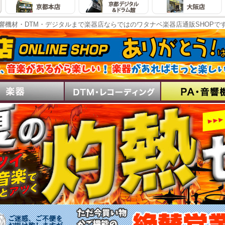
響機材・DTM・デジタルまで楽器店ならではのワタナベ楽器店通販SHOPで