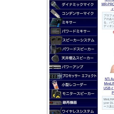
MR-P
ィ
プロフ
アのあ
る、パ
ディオ
NTi 
Mini
USB
MiniLIN
yzer 
ース及