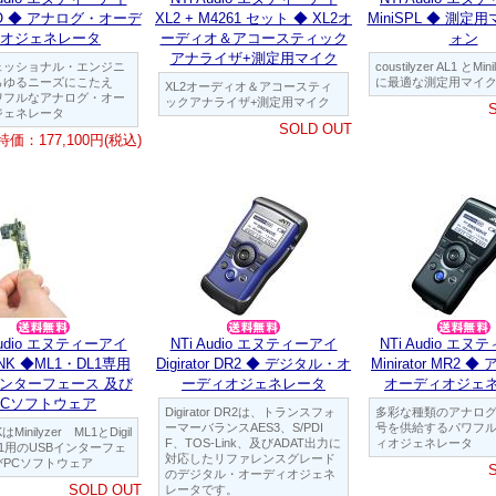
RO ◆ アナログ・オーデ
XL2 + M4261 セット ◆ XL2オ
MiniSPL ◆ 測定
オジェネレータ
ーディオ＆アコースティック
ォン
アナライザ+測定用マイク
ェッショナル・エンジニ
coustilyzer AL1 とMini
らゆるニーズにこたえ
に最適な測定用マイ
XL2オーディオ＆アコースティ
ワフルなアナログ・オー
ックアナライザ+測定用マイク
ジェネレータ
SOLD OUT
特価：177,100円(税込)
Audio エヌティーアイ
NTi Audio エヌティーアイ
NTi Audio エ
LINK ◆ML1・DL1専用
Digirator DR2 ◆ デジタル・オ
Minirator MR2 
インターフェース 及び
ーディオジェネレータ
オーディオジェ
PCソフトウェア
Digirator DR2は、トランスフォ
多彩な種類のアナロ
ーマーバランスAES3、S/PDI
号を供給するパワフ
KはMinilyzer ML1とDigil
F、TOS-Link、及びADAT出力に
ィオジェネレータ
DL1用のUSBインターフェ
対応したリファレンスグレード
びPCソフトウェア
のデジタル・オーディオジェネ
SOLD OUT
レータです。