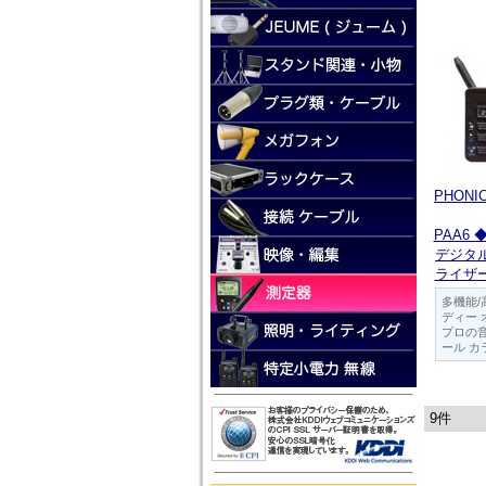
PHONIC
PAA6
デジタル
ライザ
多機能/
ディー
プロの
ール カ
9件