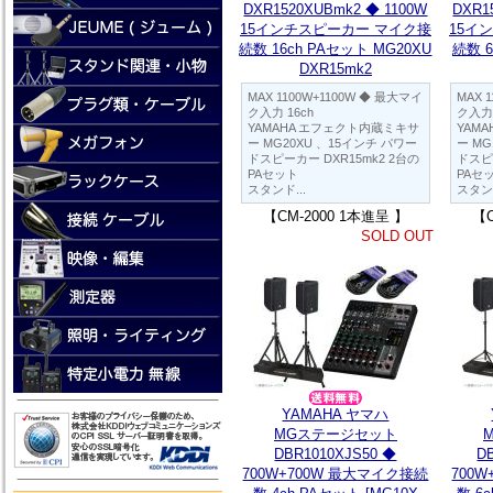
DXR1520XUBmk2 ◆ 1100W
DXR1
15インチスピーカー マイク接
15イ
続数 16ch PAセット MG20XU
続数 6
DXR15mk2
MAX 1100W+1100W ◆ 最大マイ
MAX 
ク入力 16ch
ク入力 
YAMAHA エフェクト内蔵ミキサ
YAM
ー MG20XU 、15インチ パワー
ー MG
ドスピーカー DXR15mk2 2台の
ドスピー
PAセット
PAセ
スタンド...
スタンド
【CM-2000 1本進呈 】
【C
SOLD OUT
YAMAHA ヤマハ
MGステージセット
DBR1010XJS50 ◆
D
700W+700W 最大マイク接続
700