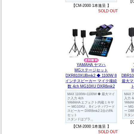
【C
【CM-2000 1本進呈 】
SOLD OUT
YAMAHA ヤマハ
MGステージセット
DXR810XUBmk2 ◆ 1100W 8
DBR10
インチスピーカー マイク接続
最大マ
数 4ch MG10XU DXR8mk2
ト
MAX 1100W+1100W ◆ 最大マイ
MAX 
ク入力 4ch
入力 4
YAMAHA エフェクト内蔵ミキサ
YAM
ー MG10XU 、8インチ パワード
ー M
スピーカー DXR8mk2 2台のPA
ー DB
セット
スタン
スタンドはブラ...
【C
【CM-2000 1本進呈 】
SOLD OUT