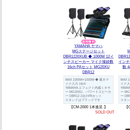
YAMAHA ヤマハ
MGステージセット
DBR1220XUB ◆ 1000W 12イ
DBR12
ンチスピーカー マイク接続数
インチ
16ch PAセット MG20XU
数 4
DBR12
MAX 1000W+1000W ◆ 最大マ
MAX 
イク入力 16ch
イク入力
YAMAHA エフェクト内蔵ミキサ
YAM
ー MG20XU、パワードスピーカ
ー M
ー DBR12 2台のPAセット
ー DB
スタンドはブラックです
スタン
【CM-2000 1本進呈 】
【C
SOLD OUT