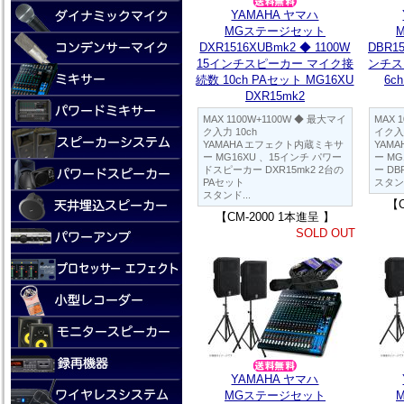
YAMAHA ヤマハ
MGステージセット
DXR1516XUBmk2 ◆ 1100W
DBR15
15インチスピーカー マイク接
ンチス
続数 10ch PAセット MG16XU
6c
DXR15mk2
MAX 1100W+1100W ◆ 最大マイ
MAX 
ク入力 10ch
イク入力
YAMAHA エフェクト内蔵ミキサ
YAM
ー MG16XU 、15インチ パワー
ー M
ドスピーカー DXR15mk2 2台の
ー DB
PAセット
スタン
スタンド...
【C
【CM-2000 1本進呈 】
SOLD OUT
YAMAHA ヤマハ
MGステージセット