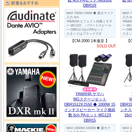
数 4ch PAセット [MG10X
数 6
DBR10]
MAX 700W+700W ◆ 最大マイク
MAX 
入力 4ch
入力 6
YAMAHA エフェクト内蔵ミキサ
YAM
ー MG10X 、パワードスピーカ
ー M
ー DBR10 2台のPAセット
ー DB
スタンドはブラックです
スタンド
【CM-2000 1本進呈 】
【C
SOLD OUT
YAMAHA ヤマハ
MGステージセット
DBR1512XJS50 ◆ 1000W 15
DBR15
インチスピーカー マイク接続
ンチス
数 6ch PAセット MG12X
16
DBR15
MAX 1000W+1000W ◆ 最大マ
MAX 