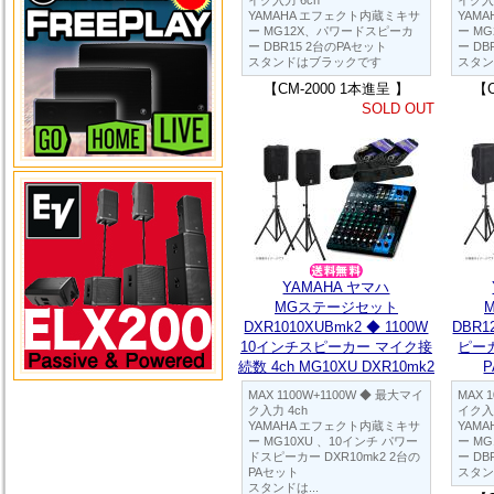
イク入力 6ch
イク入力
YAMAHA エフェクト内蔵ミキサ
YAM
ー MG12X、パワードスピーカ
ー M
ー DBR15 2台のPAセット
ー DB
スタンドはブラックです
スタン
【CM-2000 1本進呈 】
【C
SOLD OUT
YAMAHA ヤマハ
MGステージセット
DXR1010XUBmk2 ◆ 1100W
DBR1
10インチスピーカー マイク接
ピーカ
続数 4ch MG10XU DXR10mk2
P
MAX 1100W+1100W ◆ 最大マイ
MAX 
ク入力 4ch
イク入力
YAMAHA エフェクト内蔵ミキサ
YAM
ー MG10XU 、10インチ パワー
ー M
ドスピーカー DXR10mk2 2台の
ー DB
PAセット
スタン
スタンドは...