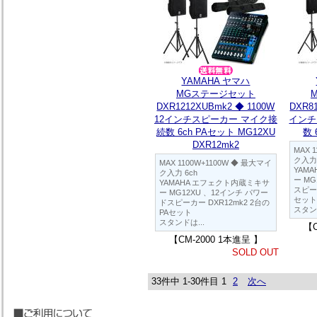
YAMAHA ヤマハ
MGステージセット
DXR1212XUBmk2 ◆ 1100W
DXR8
12インチスピーカー マイク接
インチ
続数 6ch PAセット MG12XU
数 
DXR12mk2
MAX 
ク入力 
MAX 1100W+1100W ◆ 最大マイ
YAM
ク入力 6ch
ー M
YAMAHA エフェクト内蔵ミキサ
スピーカ
ー MG12XU 、12インチ パワー
セット
ドスピーカー DXR12mk2 2台の
スタン
PAセット
スタンドは...
【C
【CM-2000 1本進呈 】
SOLD OUT
33件中 1-30件目
1
2
次へ