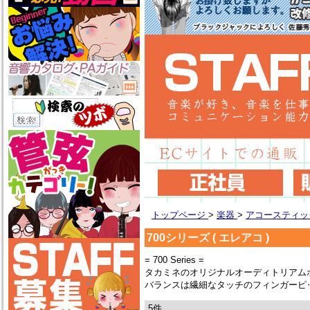
トップページ
>
楽器
>
アコースティ
700シリーズ ( エレアコ )
= 700 Series =
タカミネのオリジナルオーディトリアム
バランスは繊細なタッチのフィンガーピ
5件