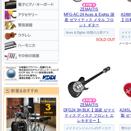
ZEMAITIS
MFG-AC-24 Aces & Eights 国
A24M
産 ゼマイティス メタル フロ
【 日
ント ギター
Aces & Eights 待望の入荷デス
メイド
ロント
SOLD OUT
メーカ
ZEMAITIS
DFG24 3H BLK【 国産 ゼマイ
A24S
ティス ディスク フロント エ
製 
レキギター 】
メイドインジャパンのディスク
華やか