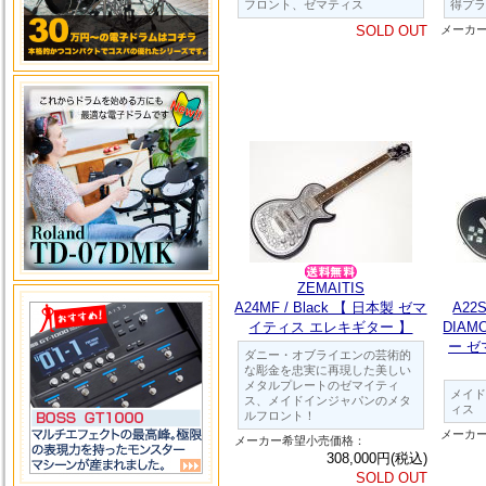
フロント、ゼマティス
得プラ
SOLD OUT
メーカ
ZEMAITIS
A24MF / Black 【 日本製 ゼマ
A22
イティス エレキギター 】
DIA
ー 
ダニー・オブライエンの芸術的
な彫金を忠実に再現した美しい
メタルプレートのゼマイティ
メイド
ス、メイドインジャパンのメタ
ィス
ルフロント！
メーカ
メーカー希望小売価格：
308,000円(税込)
SOLD OUT