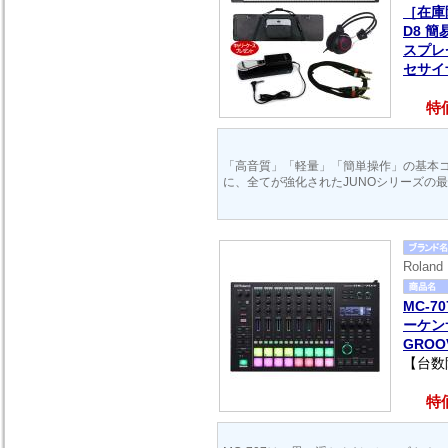
［在庫
D8 
スプレ
セサイ
特価
「高音質」「軽量」「簡単操作」の基本
に、全てが強化されたJUNOシリーズの
Rola
MC-7
ーケン
GROO
【台数
特価