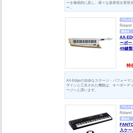
ーを徹底的に及し、様々な楽表現を実現
ー。
Rola
AX-E
ーボード
49鍵
特価
AX-Edgeの自由なステージ・パフォー
ザインと工夫された機能は、キーボーデ
ージへと誘います。
Rola
FANTO
入ケー