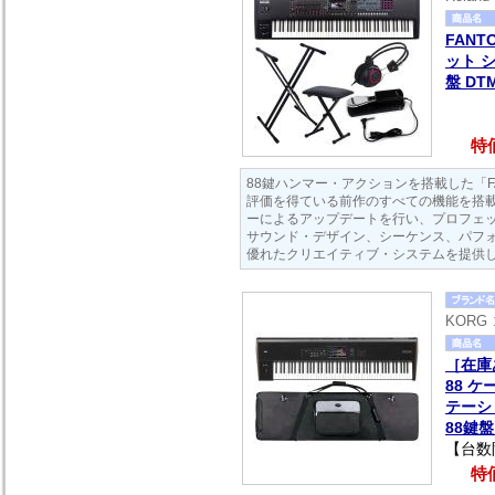
FANT
ット 
盤 DT
特価
88鍵ハンマー・アクションを搭載した「FAN
評価を得ている前作のすべての機能を搭載
ーによるアップデートを行い、プロフェ
サウンド・デザイン、シーケンス、パフ
優れたクリエイティブ・システムを提供
KORG
［在庫あ
88 
テーシ
88鍵
【台数
特価