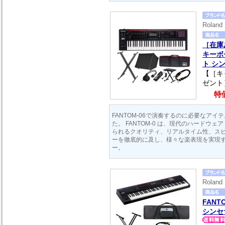
Rola
［在庫あ
キーボ
ト シ
【［キ
ゼント
特価
FANTOM-06で演奏するのに必要なア
た。 FANTOM-0 は、現代のハードウ
られるクオリティ、リアルタイム性、ス
ーを徹底的に及し、様々な楽表現を実現
ー。
Rola
FANT
シンセ