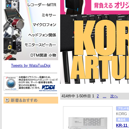
Tweets by WataTuuDigi
414件中 1-50件目
1
2
...
次へ
KORG
KR-11