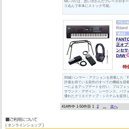
MC-707は、思い浮かんだフレーズやオ
り込んで本体にストック可能。
Rola
FANTO
正オプ
ンセサイ
DAW
特価
88鍵ハンマー・アクションを搭載した「FAN
評価を得ている前作のすべての機能を搭載
ーによるアップデートを行い、プロフェ
サウンド・デザイン、シーケンス、パフ
優れたクリエイティブ・システムを提供
414件中 1-50件目
1
2
...
次へ
( オンラインショップ )