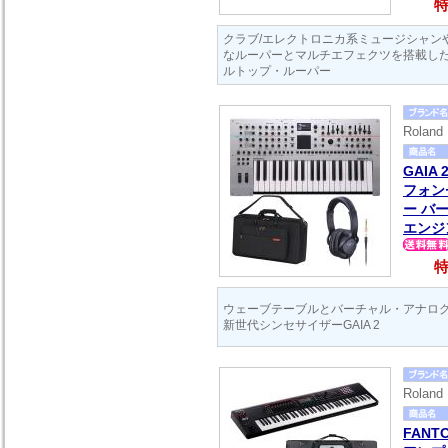
特
クラブ/エレクトロニカ系ミュージシャン
なルーパーとマルチエフェクツを搭載し
ルトップ・ルーパー
Rola
GAIA
フォン
ー バ
エンジ
特
ウェーブテーブルとバーチャル・アナロ
新世代シンセサイザーGAIA 2
Rola
FANT