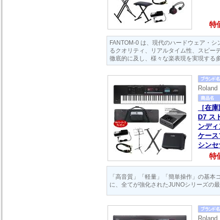
特価
FANTOM-0 は、現代のハードウェア・
るクオリティ、リアルタイム性、スピー
徹底的に及し、様々な楽表現を実現する
Rola
［在庫
D7 
ンディ
ケース
シンセ
特価
「高音質」「軽量」「簡単操作」の基本
に、全てが強化されたJUNOシリーズの
Rola