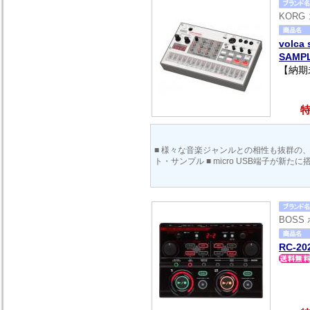
KORG
volca
SAMP
【納期
特
■ 様々な音楽ジャンルとの相性も抜群の、
ト・サンプル ■ micro USB端子が新たに
BOSS
RC-20