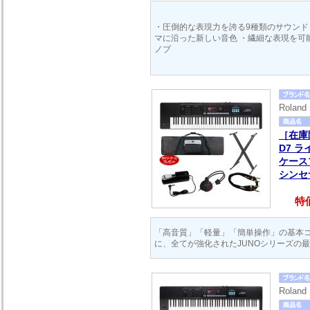
・圧倒的な表現力を誇る9種類のサウンド
マに沿った新しい音色 ・繊細な表現を可
ノブ
Rola
［在庫
D7 
ケース
シンセ
特価
「高音質」「軽量」「簡単操作」の基本
に、全てが強化されたJUNOシリーズの
Rola