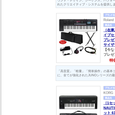
ウンド・デザイン、シーケンス、パフォ
れたクリエイティブ・システムを提供し
Rola
［在庫あ
イブセ
プレゼ
サイザ
【今な
プレゼ
特価
「高音質」「軽量」「簡単操作」の基本
に、全てが強化されたJUNOシリーズの
KORG
［1セ
NAUT
ット 