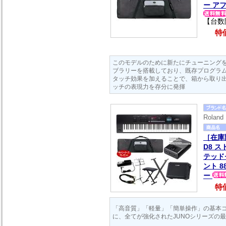
ー ア
【台数
特価
このモデルのために新たにチューニング
ブラリーを搭載しており、既存プログラ
タッチ効果を加えることで、箱から取り
ッチの表現力を存分に発揮
Rola
［在庫
D8 
テッド
ント 
ー
特価
「高音質」「軽量」「簡単操作」の基本
に、全てが強化されたJUNOシリーズの