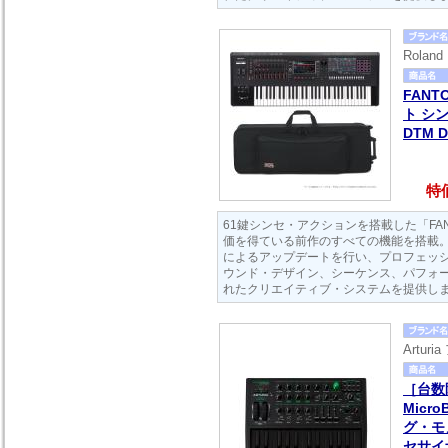
Rola
FANT
ト シ
DTM 
特価
61鍵シンセ・アクションを搭載した「FANT
価を得ている前作のすべての機能を搭載。
によるアップデートを行い、プロフェッ
ウンド・デザイン、シーケンス、パフォ
れたクリエイティブ・システムを提供し
Artur
［台数
Micro
グ・モ
セサイ