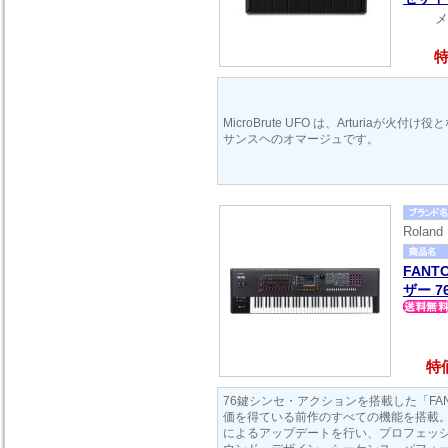
メ
特
MicroBrute UFO は、Arturiaが火
サンスヘのオマージュです。
Rola
FANT
ザー 7
特価
76鍵シンセ・アクションを搭載した「FANT
価を得ている前作のすべての機能を搭載。
によるアップデートを行い、プロフェッ