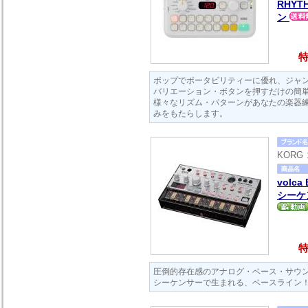
RHYT
ン
特
ポップでポータビリティーに優れ、ジャ
バリエーション・ボタンを押すだけの簡単
様々なリズム・パターンがあなたの楽器
みをもたらします。
KORG
volc
シーケ
特
圧倒的存在感のアナログ・ベース・サウンド
シーケンサーで生まれる、ベースライン