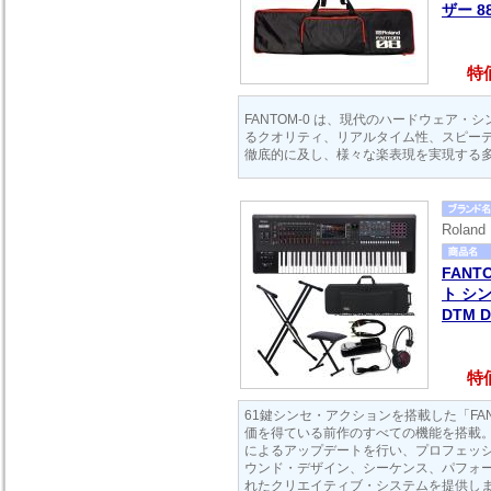
ザー 
特価
FANTOM-0 は、現代のハードウェア・
るクオリティ、リアルタイム性、スピー
徹底的に及し、様々な楽表現を実現する
Rola
FANT
ト シ
DTM 
特価
61鍵シンセ・アクションを搭載した「FANT
価を得ている前作のすべての機能を搭載。
によるアップデートを行い、プロフェッ
ウンド・デザイン、シーケンス、パフォ
れたクリエイティブ・システムを提供し