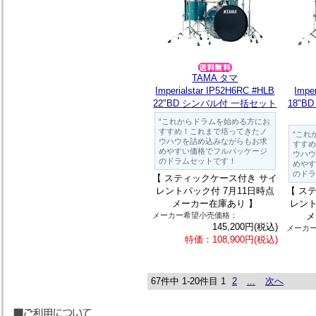
TAMA タマ
Imperialstar IP52H6RC #HLB
Impe
22"BD シンバル付 一括セット
18"B
“これからドラムを始める方にお
すすめ！これまで培ってきたノ
“これ
ウハウを詰め込みながらもお求
すすめ
めやすい価格でフルパッケージ
ウハウ
のドラムセットです！
めやす
のドラ
【 スティックケース付き サイ
レントパック付 7月11日時点
【 ス
メーカー在庫あり 】
レント
メーカー希望小売価格：
メ
145,200円(税込)
メーカ
特価：108,900円(税込)
67件中 1-20件目
1
2
...
次へ