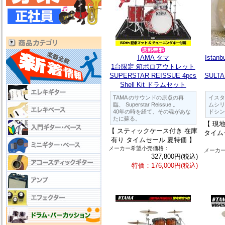
TAMA タマ
Ista
1台限定 箱ボロアウトレット
SUPERSTAR REISSUE 4pcs
SULT
Shell Kit ドラムセット
TAMA のサウンドの原点の再
イスタ
臨、 Superstar Reissue 。
ムシリ
40年の時を経て、その魂があな
ドシン
たに蘇る。
【 現地
【 スティックケース付き 在庫
タイム
有り タイムセール 夏特価 】
メーカー希望小売価格：
メーカ
327,800円(税込)
特価：176,000円(税込)