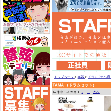
トップページ
>
楽器
>
ドラム #ナベ
TAMA （ドラムセット）
67件中 1-20件目
1
2
...
次へ