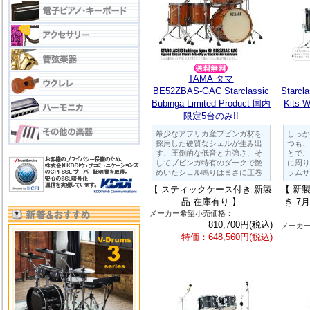
TAMA タマ
BE52ZBAS-GAC Starclassic
Starcl
Bubinga Limited Product 国内
Kits
限定5台のみ!!
希少なアフリカ産ブビンガ材を
しっか
採用した硬質なシェルが生み出
つも、
す、圧倒的な低音と力強さ、そ
とで、
してブビンガ特有のダークで艶
に周り
めいたシェル鳴りはまさに圧巻
ラムサ
【 スティックケース付き 新製
【 新
品 在庫有り 】
き 7
メーカー希望小売価格：
810,700円(税込)
メーカ
特価：648,560円(税込)