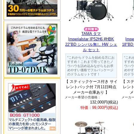
TAMA タマ
Imperialstar IP52H6 #HBK
Impe
22"BD シンバル無し HW シェ
18"B
ル セット
“これからドラムを始める方にお
“これ
すすめ！これまで培ってきたノ
すすめ
ウハウを詰め込みながらもお求
ウハウ
めやすい価格でフルパッケージ
めやす
のドラムセットです！
のドラ
【 スティックケース付き サイ
【 ス
レントパック付 7月11日時点
レント
メーカー在庫あり 】
メ
メーカー希望小売価格：
メーカ
132,000円(税込)
特価：99,000円(税込)