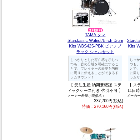
TAMA タマ
Starclassic Walnut/Birch Drum
Starcl
Kits WBS42S-PBK ピアノブ
Kits
ラック シェルセット
しっかりとした存在感を示しつ
しっか
つも、音の分離を明確にするこ
つも、
とで、プレイヤーの表現を的確
とで、
に周りに伝えることができるド
に周り
ラムサウンド！
ラムサ
【 受注生産 納期要確認 ステ
【 ス
ィックケース付き 代引不可 】
11日
メーカー希望小売価格：
メーカ
337,700円(税込)
特価：270,160円(税込)