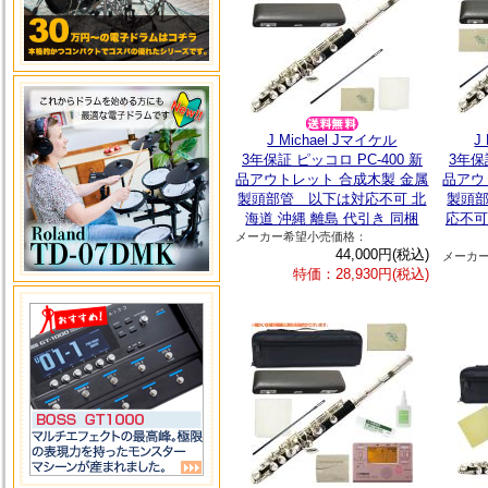
J Michael Jマイケル
J
3年保証 ピッコロ PC-400 新
3年保
品アウトレット 合成木製 金属
品アウ
製頭部管 以下は対応不可 北
製頭部
海道 沖縄 離島 代引き 同梱
応不可
メーカー希望小売価格：
44,000円(税込)
メーカ
特価：28,930円(税込)