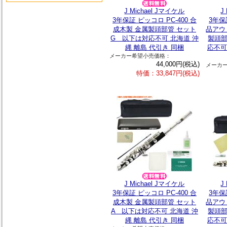
J Michael Jマイケル
J
3年保証 ピッコロ PC-400 合
3年保
成木製 金属製頭部管 セット
品アウ
G 以下は対応不可 北海道 沖
製頭部
縄 離島 代引き 同梱
応不可
メーカー希望小売価格：
44,000円(税込)
メーカ
特価：33,847円(税込)
J Michael Jマイケル
J
3年保証 ピッコロ PC-400 合
3年保
成木製 金属製頭部管 セット
品アウ
A 以下は対応不可 北海道 沖
製頭部
縄 離島 代引き 同梱
応不可