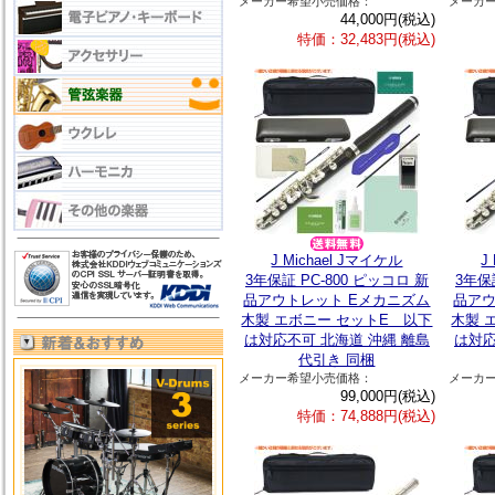
メーカー希望小売価格：
メーカ
44,000円(税込)
特価：32,483円(税込)
J Michael Jマイケル
J
3年保証 PC-800 ピッコロ 新
3年保
品アウトレット Eメカニズム
品アウ
木製 エボニー セットE 以下
木製 
は対応不可 北海道 沖縄 離島
は対応
代引き 同梱
メーカー希望小売価格：
メーカ
99,000円(税込)
特価：74,888円(税込)