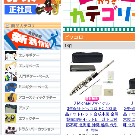
ピッコロ
18件
J Michael Jマイケル
J
3年保証 ピッコロ PC-400 新
3年保
品アウトレット 合成木製 金属
品 ア
製頭部管 セットB 以下は対
木製 
応不可 北海道 沖縄 離島 代引
可 北
き 同梱