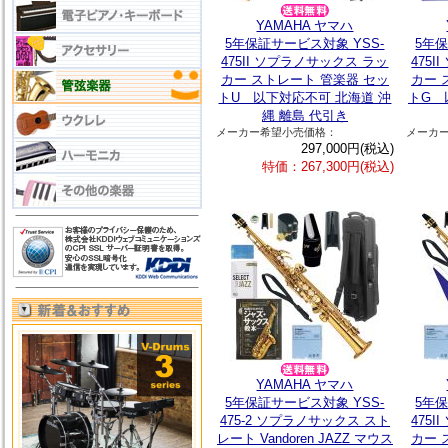
YAMAHA ヤマハ
5年保証サービス対象 YSS-
5年保
475II ソプラノサックス ラッ
475
カー ストレート 管楽器 セッ
カー 
トU 以下対応不可 北海道 沖
トG 
縄 離島 代引き
メーカー希望小売価格：
メーカ
297,000円(税込)
特価：267,300円(税込)
YAMAHA ヤマハ
5年保証サービス対象 YSS-
5年保
475-2 ソプラノサックス スト
475
レート Vandoren JAZZ マウス
カー 