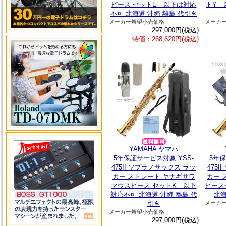
ピース セットE 以下は対応
トY 
不可 北海道 沖縄 離島 代引き
メーカー希望小売価格：
メーカ
297,000円(税込)
特価：268,620円(税込)
YAMAHA ヤマハ
5年保証サービス対象 YSS-
5年保
475II ソプラノサックス ラッ
475
カー ストレート ヤナギサワ
カー 
マウスピース セットK 以下
ピース
対応不可 北海道 沖縄 離島 代
北海
引き
メーカ
メーカー希望小売価格：
297,000円(税込)