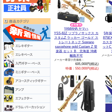
YAMAHA ヤマハ
YSS-82Z ソプラノサックス カ
5年保
スタムZ ラッカー ゴールド ス
875
トレートネック Soprano
カスタ
saxophone gold Custam Z 管
ットC
楽器 セット B 北海道 沖縄
離島不可
メーカ
メーカー希望小売価格：
605,000円(税込)
特価：550,000円(税込)