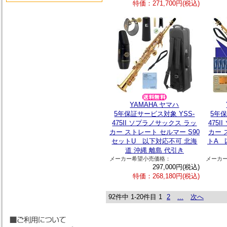
特価：271,700円(税込)
YAMAHA ヤマハ
5年保証サービス対象 YSS-
5年保
475II ソプラノサックス ラッ
475
カー ストレート セルマー S90
カー 
セットU 以下対応不可 北海
トA 
道 沖縄 離島 代引き
メーカー希望小売価格：
メーカ
297,000円(税込)
特価：268,180円(税込)
92件中 1-20件目
1
2
...
次へ