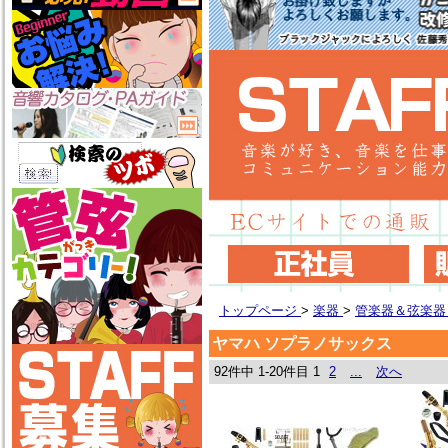
トップページ
>
楽器
>
管楽器＆弦楽
ヤマハ ソプラノサックス
92件中 1-20件目
1
2
...
次へ