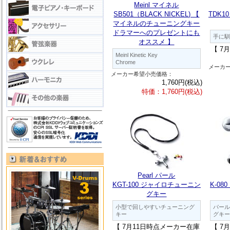
Meinl マイネル
SB501（BLACK NICKEL) 【
TDK1
マイネルのチューニングキー
ドラマーへのプレゼントにも
手に馴
オススメ 】
【 7
Meinl Kinetic Key
Chrome
メーカ
メーカー希望小売価格：
1,760円(税込)
特価：1,760円(税込)
Pearl パール
KGT-100 ジャイロチューニン
K-0
グキー
小型で回しやすいチューニング
パール
キー
グキー
【 7月11日時点メーカー在庫
【 7