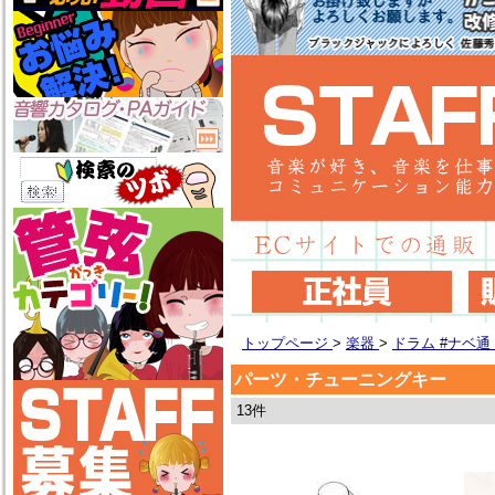
トップページ
>
楽器
>
ドラム #ナベ
パーツ・チューニングキー
13件