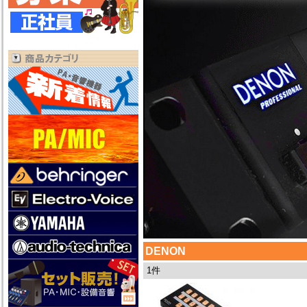
DENON
1件