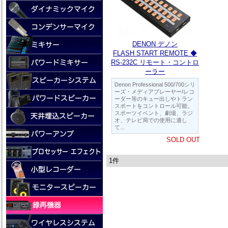
DENON デノン
FLASH START REMOTE ◆
RS-232C リモート・コントロ
ーラー
Denon Professional 500/700シリ
ーズ・メディアプレーヤー/レコ
ーダー等のキュー出しやトラン
スポートをコントロール可能。
スポーツイベント、劇場、ラジ
オ、テレビ局での使用に適し
て...
SOLD OUT
1件