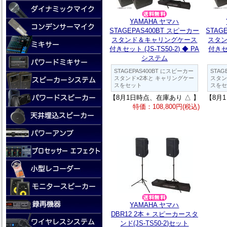
YAMAHA ヤマハ
STAGEPAS400BT スピーカー
STAG
スタンド＆キャリングケース
スタ
付きセット (JS-TS50-2) ◆ PA
付きセッ
システム
STAGEPAS400BT にスピーカー
STAG
スタンド×2本と キャリングケー
スタン
スをセット
スをセ
【8月1日時点、在庫あり △ 】
【8月
特価：108,800円(税込)
YAMAHA ヤマハ
DBR12 2本 + スピーカースタ
ンド(JS-TS50-2)セット