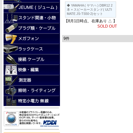
◆ YAMAHA ( ヤマハ ) DBR12 2
本 + スピーカースタンド( ULTI
MATE JS-TS50-2)セット
【8月1日時点、在庫あり △ 】
SOLD OUT
9件