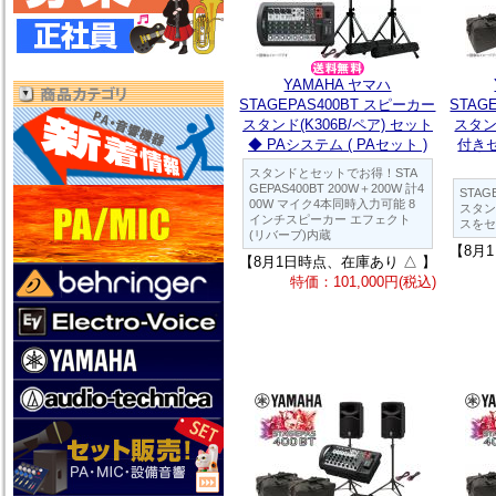
YAMAHA ヤマハ
STAGEPAS400BT スピーカー
STAG
スタンド(K306B/ペア) セット
スタ
◆ PAシステム ( PAセット )
付きセ
スタンドとセットでお得！STA
GEPAS400BT 200W＋200W 計4
STAG
00W マイク4本同時入力可能 8
スタン
インチスピーカー エフェクト
スをセ
(リバーブ)内蔵
【8月
【8月1日時点、在庫あり △ 】
特価：101,000円(税込)