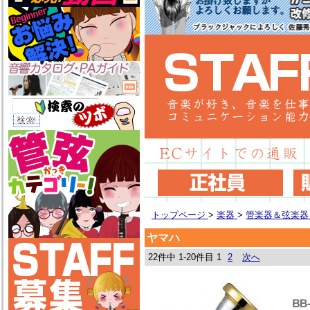
トップページ
>
楽器
>
管楽器＆弦楽
ヤマハ
22件中 1-20件目
1
2
次へ