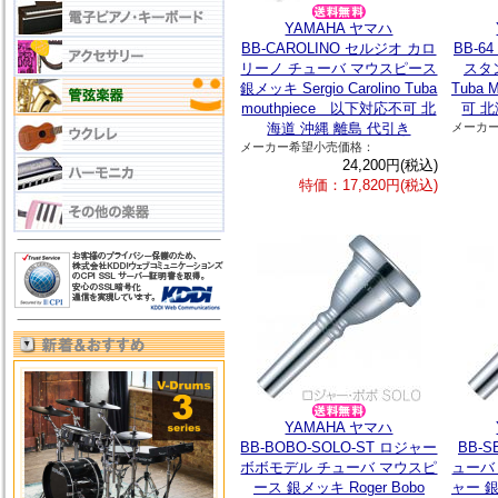
YAMAHA ヤマハ
BB-CAROLINO セルジオ カロ
BB-
リーノ チューバ マウスピース
スタ
銀メッキ Sergio Carolino Tuba
Tuba
mouthpiece 以下対応不可 北
可 北
海道 沖縄 離島 代引き
メーカ
メーカー希望小売価格：
24,200円(税込)
特価：17,820円(税込)
YAMAHA ヤマハ
BB-BOBO-SOLO-ST ロジャー
BB-S
ボボモデル チューバ マウスピ
ューバ
ース 銀メッキ Roger Bobo
ャー 銀