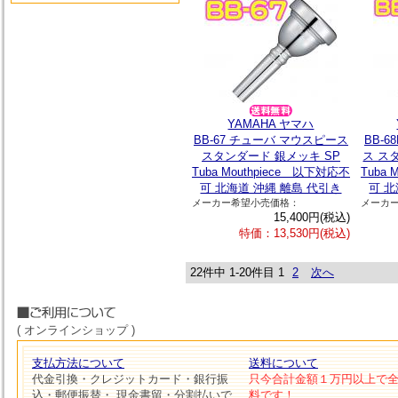
YAMAHA ヤマハ
BB-67 チューバ マウスピース
BB-
スタンダード 銀メッキ SP
ス ス
Tuba Mouthpiece 以下対応不
Tuba
可 北海道 沖縄 離島 代引き
可 北
メーカー希望小売価格：
メーカ
15,400円(税込)
特価：13,530円(税込)
22件中 1-20件目
1
2
次へ
( オンラインショップ )
支払方法について
送料について
代金引換・クレジットカード・銀行振
只今合計金額１万円以上で
込・郵便振替・ 現金書留・分割払いで
料です！