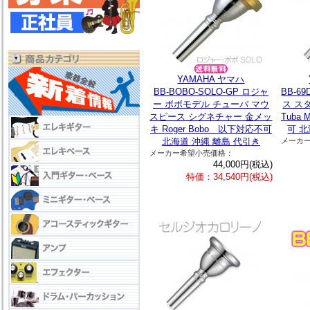
YAMAHA ヤマハ
BB-BOBO-SOLO-GP ロジャ
BB-6
ー ボボモデル チューバ マウ
ス ス
スピース シグネチャー 金メッ
Tuba
キ Roger Bobo 以下対応不可
可 北
北海道 沖縄 離島 代引き
メーカ
メーカー希望小売価格：
44,000円(税込)
特価：34,540円(税込)