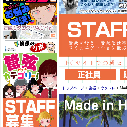
トップページ
>
楽器
>
ウクレレ
>
Mad