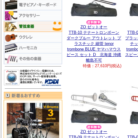
ZO ゼットオー
TTB-10 テナートロンボーン
TTB
ダークブルー アウトレット プ
ブラッ
ラスチック 細管 tenor
チッ
trombone BLUE ヤマハマウス
trom
ピース セット D 北海道 沖縄
スピー
離島不可
特価：27,610円(税込)
ZO ゼットオー
TTB-09 テナートロンボーン
TTB