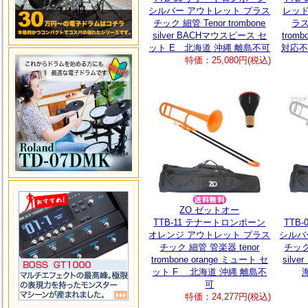
シルバー アウトレット プラス
レッド
チック 細管 Tenor trombone
ラス
silver BACHマウスピース セ
trom
ット E 北海道 沖縄 離島不可
対応不
特価：25,080円(税込)
ZO ゼットオー
TTB-11 テナートロンボーン
TTB
オレンジ アウトレット プラス
シルバ
チック 細管 管楽器 tenor
チック 
trombone orange ミュート セ
silv
ット F 北海道 沖縄 離島不
可
特価：24,277円(税込)