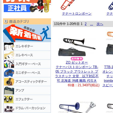
テナートロンボーン
テナ
131件中 1-20件目
1
2
...
次へ
ZO ゼットオー
テナーバストロンボーン TB-
TTB
05 ブラック アウトレット プ
オレン
ラスチック 太管 以下対応不
チッ
可 北海道 沖縄 離島 代引き
trom
特価：21,340円(税込)
スピー