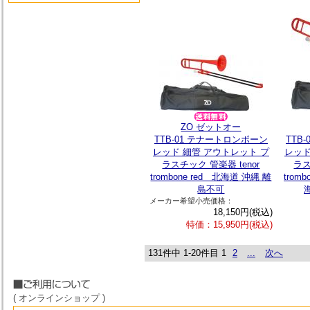
ZO ゼットオー
TTB-01 テナートロンボーン
TTB
レッド 細管 アウトレット プ
レッド
ラスチック 管楽器 tenor
ラス
trombone red 北海道 沖縄 離
trom
島不可
メーカー希望小売価格：
18,150円(税込)
特価：15,950円(税込)
131件中 1-20件目
1
2
...
次へ
( オンラインショップ )