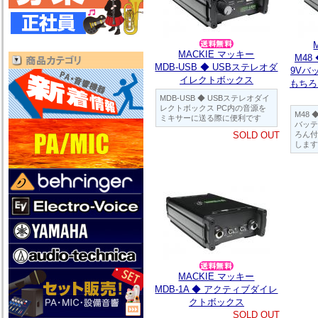
MACKIE マッキー
M48
MDB-USB ◆ USBステレオダ
9Vバ
イレクトボックス
もちろ
MDB-USB ◆ USBステレオダイ
レクトボックス PC内の音源を
M48 
ミキサーに送る際に便利です
バッテ
SOLD OUT
ろん付
します
MACKIE マッキー
MDB-1A ◆ アクティブダイレ
クトボックス
SOLD OUT