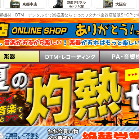
響機材・DTM・デジタルまで楽器店ならではのワタナベ楽器店通販SHOPで