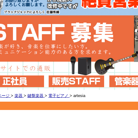
ページ
>
楽器
>
鍵盤楽器
>
電子ピアノ
>
artesia