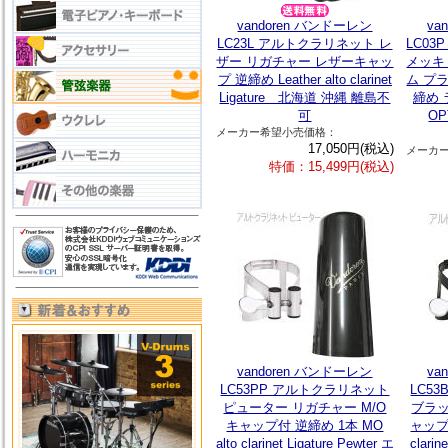
vandoren バンドーレン
va
LC23L アルトクラリネット レ
LC0
ザー リガチャー レザーキャッ
メッキ
プ 逆締め Leather alto clarinet
ム プ
Ligature 北海道 沖縄 離島不
締め
可
OPT
メーカー希望小売価格：
17,050円(税込)
メーカ
特価：15,499円(税込)
vandoren バンドーレン
va
LC53PP アルトクラリネット
LC5
ピューター リガチャー M/O
ブラッ
キャップ付 逆締め 1本 MO
ャップ付
alto clarinet Ligature Pewter エ
clarin