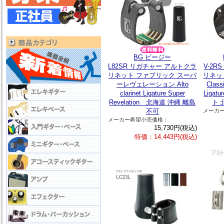
BG ビージー
L82SR リガチャー アルトクラ
V-2
リネット ファブリック スーパ
リネッ
ーレヴェレーション Alto
Class
clarinet Ligature Super
Liga
Revelation 北海道 沖縄 離島
ト 
不可
メーカ
メーカー希望小売価格：
15,730円(税込)
特価：14,443円(税込)