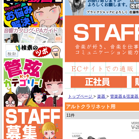
トップページ
>
楽器
>
管楽器＆弦楽
アルトクラリネット用
11件