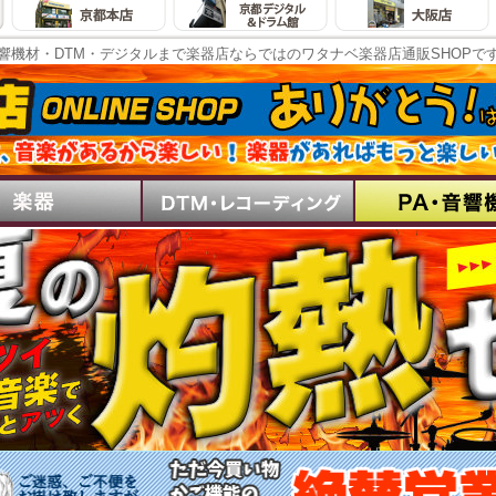
響機材・DTM・デジタルまで楽器店ならではのワタナベ楽器店通販SHOPで