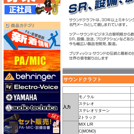
サウンドクラフト
モノラル
ステレオ
入力
ステレオリターン
2トラック
MIX L/R
C(MONO)