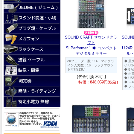
SOUND CRAFT サウンドクラ
SOUN
フト
Si Performer 1 ◆ コンパクト
Ui2
デジタルミキサー
ル
chフェーダー数：14 マイク/ラ
◆ 最
イン入力数：16 ラックマウン
◇ Ui2
ト可能(13U)
◆ 8 A
◆ 内
【代金引換 不可 】
◆ U
特価：848,059円(税込)
◆ ＋
◆ ラ