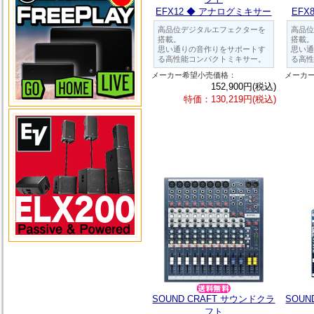
EFX12 ◆ アナログミキサー
EFX
高品位デジタルエフェクターを
高品位
搭載。
搭載。
思い通りの音作りをサポートす
思い通
る高性能コンパクトミキサー。
る高性
メーカー希望小売価格：
メーカ
152,900円(税込)
特価：130,219円(税込)
SOUND CRAFT サウンドクラ
SOUN
フト