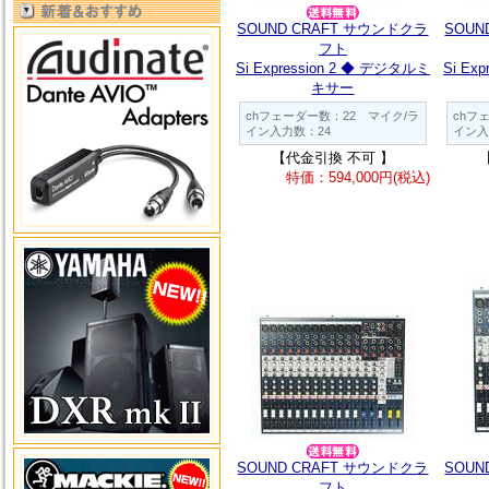
SOUND CRAFT サウンドクラ
SOUN
フト
Si Expression 2 ◆ デジタルミ
Si Ex
キサー
chフェーダー数：22 マイク/ラ
chフ
イン入力数：24
イン入
【代金引換 不可 】
特価：594,000円(税込)
SOUND CRAFT サウンドクラ
SOUN
フト