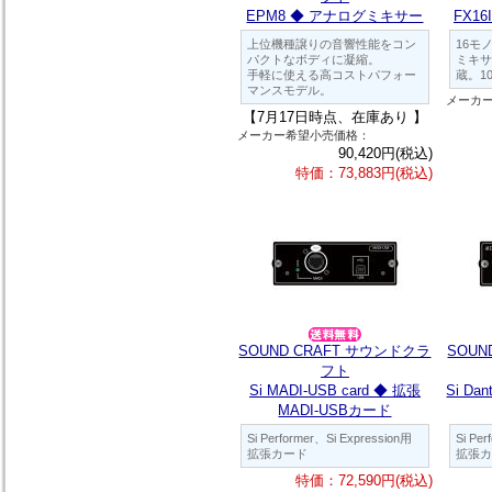
EPM8 ◆ アナログミキサー
FX1
上位機種譲りの音響性能をコン
16モ
パクトなボディに凝縮。
ミキサー
手軽に使える高コストパフォー
蔵。1
マンスモデル。
メーカ
【7月17日時点、在庫あり 】
メーカー希望小売価格：
90,420円(税込)
特価：73,883円(税込)
SOUND CRAFT サウンドクラ
SOUN
フト
Si MADI-USB card ◆ 拡張
Si Da
MADI-USBカード
Si Performer、Si Expression用
Si Pe
拡張カード
拡張カ
特価：72,590円(税込)