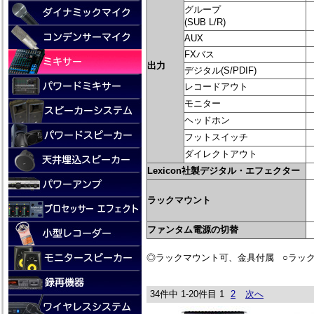
グループ
(SUB L/R)
AUX
FXバス
出力
デジタル(S/PDIF)
レコードアウト
モニター
ヘッドホン
フットスイッチ
ダイレクトアウト
Lexicon社製デジタル・エフェクター
ラックマウント
ファンタム電源の切替
◎ラックマウント可、金具付属 ○ラッ
34件中 1-20件目
1
2
次へ