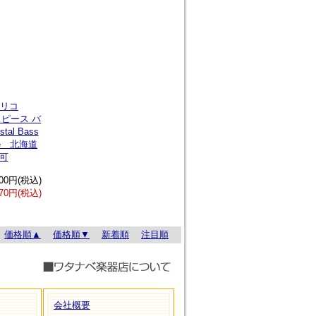
ポマリコ
スピース バ
al Bass
iece 北海道
可
：
200円(税込)
70円(税込)
価格順▲
価格順▼
新着順
注目順
会社概要