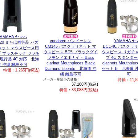
YAMAHA ヤマハ
vandoren バンドーレン
YAMAHA ヤ
3020 または同等品 バス
CM145 バスクラリネット マ
BCL-4C バスクラ
ネット マウスピース用
ウスピース BD5 ブラックダイ
ウスピース リガチャ
 プラスチック ツヤあ
ヤモンドエボナイト Bass
プ 4C スタンダード
 現行品 4C 対応 北海
clarinet Mouthpieces Black
clarinets Mouthpiece
道 沖縄 離島不可
Diamond Ebonite 北海道 沖
セット B 北海道 
特価：1,265円(税込)
縄 離島不可
可
メーカー希望小売価格：
特価：11,8
37,180円(税込)
特価：33,088円(税込)