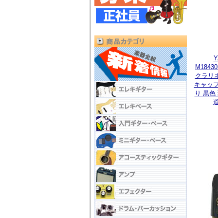
M184
クラリ
キャップ
り 黒色