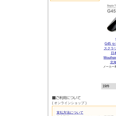
G45 
スクラ
日本
Mouthpi
北海
メーカー
19件
( オンラインショップ )
支払方法について