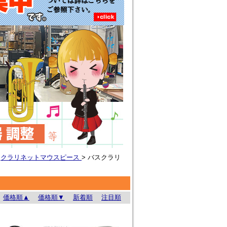
>
クラリネットマウスピース
>
バスクラリ
価格順▲
価格順▼
新着順
注目順