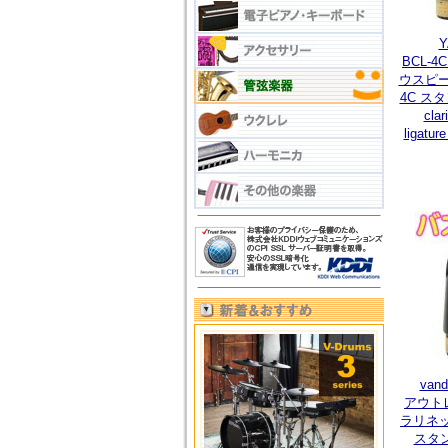
BCL-
ウスピー
4C ス
clar
ligat
van
アウトレ
ラリネッ
スタ