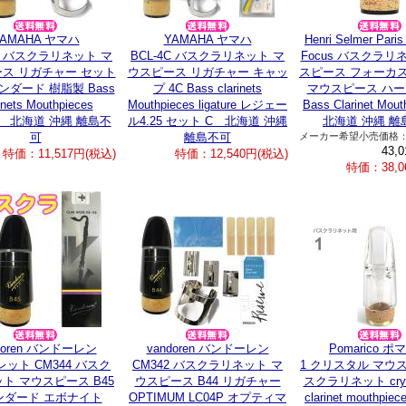
YAMAHA ヤマハ
YAMAHA ヤマハ
Henri Selmer Pa
4C バスクラリネット マ
BCL-4C バスクラリネット マ
Focus バスクラリ
ス リガチャー セット
ウスピース リガチャー キャッ
スピース フォーカス
タンダード 樹脂製 Bass
プ 4C Bass clarinets
マウスピース ハ
inets Mouthpieces
Mouthpieces ligature レジェー
Bass Clarinet Mo
ure 北海道 沖縄 離島不
ル4.25 セット C 北海道 沖縄
北海道 沖縄 離
可
離島不可
メーカー希望小売価格
43,
特価：11,517円(税込)
特価：12,540円(税込)
特価：38,0
doren バンドーレン
vandoren バンドーレン
Pomarico 
ット CM344 バスク
CM342 バスクラリネット マ
1 クリスタル マウ
ト マウスピース B45
ウスピース B44 リガチャー
スクラリネット cryst
ンダード エボナイト
OPTIMUM LC04P オプティマ
clarinet mouthp