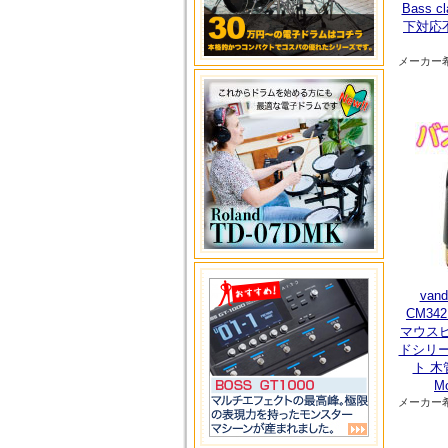
Bass cl
下対応不
メーカー
van
CM3
マウスピ
ドシリー
ト 木管
Mo
メーカー