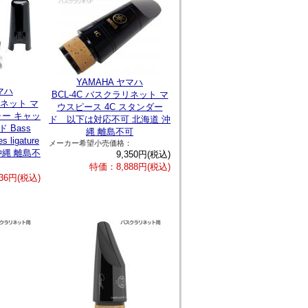
YAMAHA ヤマハ
マハ
BCL-4C バスクラリネット マ
リネット マ
ウスピース 4C スタンダー
ー キャッ
ド 以下は対応不可 北海道 沖
 Bass
縄 離島不可
s ligature
メーカー希望小売価格：
沖縄 離島不
9,350円(税込)
特価：8,888円(税込)
36円(税込)