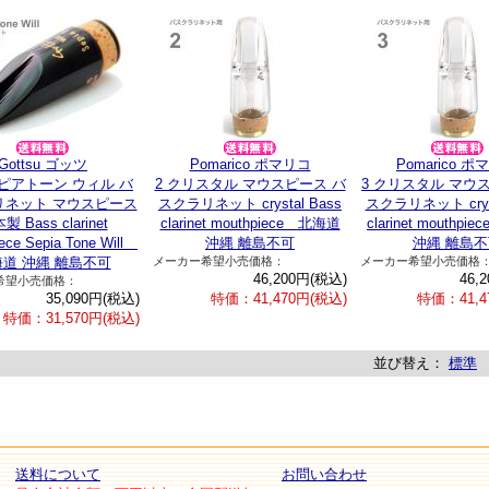
Gottsu ゴッツ
Pomarico ポマリコ
Pomarico 
セピアトーン ウィル バ
2 クリスタル マウスピース バ
3 クリスタル マウ
リネット マウスピース
スクラリネット crystal Bass
スクラリネット cryst
製 Bass clarinet
clarinet mouthpiece 北海道
clarinet mouthp
ece Sepia Tone Will
沖縄 離島不可
沖縄 離島不
道 沖縄 離島不可
メーカー希望小売価格：
メーカー希望小売価格
46,200円(税込)
46,
希望小売価格：
35,090円(税込)
特価：41,470円(税込)
特価：41,4
特価：31,570円(税込)
並び替え：
標準
送料について
お問い合わせ