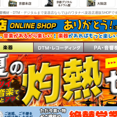
響機材・DTM・デジタルまで楽器店ならではのワタナベ楽器店通販SHOPで