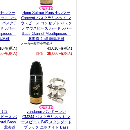
ris セルマー
Henri Selmer Paris セルマー
ネット マウ
Concept バスクラリネット マ
 バスクラ
ウスピース コンセプト バスク
ードラバー
ラ マウスピース ハードラバー
uthpieces
Bass Clarinet Mouthpieces
島不可
北海道 沖縄 離島不可
：
メーカー希望小売価格：
010円(税込)
43,010円(税込)
60円(税込)
特価：38,060円(税込)
ポマリコ
vandoren バンドーレン
スピース バ
CM344 バスクラリネット マ
al Bass
ウスピース B45 スタンダード
iece 北海道
ブラック エボナイト Bass