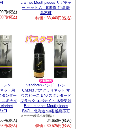
可
clarinet Mouthpieces リガチャ
：
ー セット A 北海道 沖縄 離
200円(税込)
島不可
00円(税込)
特価：33,440円(税込)
ンドーレン
vandoren バンドーレン
リネット用
CM343 バスクラリネット マ
 スタンダー
ウスピース B40 スタンダード
 エボナイ
ブラック エボナイト 木管楽器
larinet
Bass clarinet Mouthpieces
BsCl
BsCl 北海道 沖縄 離島不可
：
メーカー希望小売価格：
650円(税込)
34,650円(税込)
25円(税込)
特価：30,525円(税込)