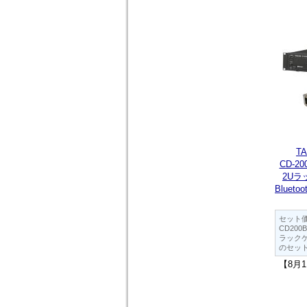
T
CD-2
2Uラ
Bluet
セット
CD200
ラックケ
のセッ
【8月