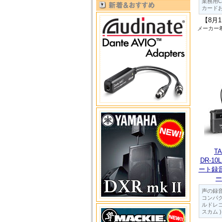
業務用C
カード
【8月
メーカー
T
DR-10
ート録
ー
声の録
コンパ
ルドレコー
スカム ) 