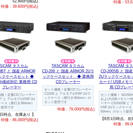
52,800円(税込)
特価：53,6
特価：39,600円(税込)
ASCAM タスカム
TASCAM タスカム
TASCAM タ
00BT と 国産 ARMOR
CD-200 と 国産 ARMOR 2Uラ
CD-200SB と 国産
ックケースセット ◆
ックケースセット ◆ 業務用
2Uラックケースセッ
ooth接続対応 業務用 CD
CDプレーヤー
カード/ USBメモ
プレーヤー
用 CDプレー
セット価格！定番CDプレーヤー
CD200 と アルモアのFRP 2Uラ
価格！定番CDプレーヤー
セット価格！ SD/SD
ックケース（奥行き360mm）の
BT と アルモアのFRP 2U
およびUSBメモリー
セット販売です
ース（奥行き360mm）
ーヤー CD200SB と
ト販売です
FRP 2Uラックケー
特価：79,000円(税込)
60mm）のセット販
1日時点、在庫あり 】
【8月1日時点、在
特価：86,000円(税込)
特価：99,0