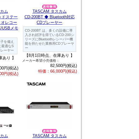
スカム
TASCAM タスカム
リッドステー
CD-200BT ◆ Bluetooth対応
ィオレコー
CDプレーヤー
C/USBメモ
CD-200BT は、多くの設備に導
入され好評を得ているCD-200シ
リーズにBluetoothレシーバー機
端子を備え
能を持たせた業務用CDプレーヤ
に最適なS
ー
プレーヤー
【8月1日時点、在庫あり 】
庫あり 】
メーカー希望小売価格：
：
82,500円(税込)
000円(税込)
特価：66,000円(税込)
00円(税込)
スカム
TASCAM タスカム