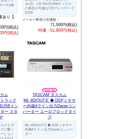
務用カセット
タCD、CD-R/CD-RWディスク
ー/USB
の再生が可能なCDプレーヤー C
D200
庫あり 】
メーカー希望小売価格：
：
71,500円(税込)
000円(税込)
特価：61,800円(税込)
00円(税込)
スカム
TASCAM タスカム
◆ 24トラック
ML-4D/OUT-E ◆ DSPミキサ
載USBイン
ー内蔵4ライン出力Danteコン
ダー スタ
バーター ユーロブロックタイ
ヂ
プ
、アナログとデ
ML-4D/OUT-E ◆ DSPミキサー
レスに繋ぐ
内蔵4ライン出力Danteコンバー
ューション
ター
感はそのま