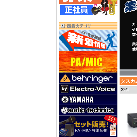
タスカ
32件