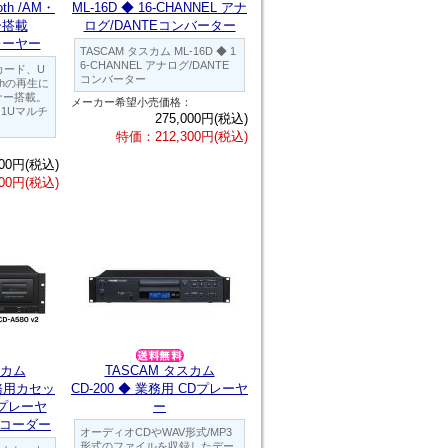
oth /AM・
ML-16D ◆ 16-CHANNEL アナ
ー搭載
ログ/DANTEコンバーター
プレーヤー
TASCAM タスカム ML-16D ◆ 1
6-CHANNEL アナログ/DANTE
Dカード、U
コンバーター
othの再生に
ナー搭載。
メーカー希望小売価格：
1Uマルチ
275,000円(税込)
特価：212,300円(税込)
：
500円(税込)
00円(税込)
スカム
TASCAM タスカム
 業務用カセッ
CD-200 ◆ 業務用 CDプレーヤ
プレーヤ
ー
レコーダー
オーディオCDやWAV形式/MP3
形式のファイルを収録したデー