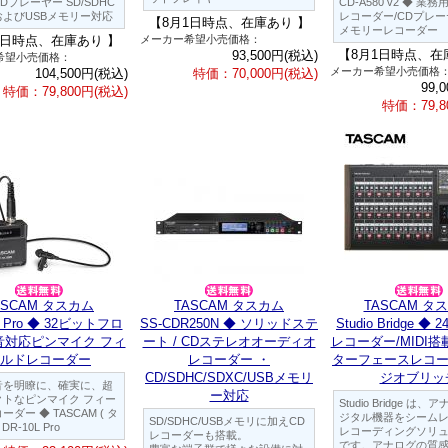
Dプレーヤー SD/SDHC
CD-A580 v2 ◆ 業
およびUSBメモリー対応
レコーダー/CDプレーヤ
【8月1日時点、在庫あり 】
メモリーレコーダー
1日時点、在庫あり 】
メーカー希望小売価格：
【8月1日時点、在
93,500円(税込)
希望小売価格：
メーカー希望小売価格
104,500円(税込)
特価：70,000円(税込)
99,
特価：79,800円(税込)
特価：79,8
ASCAM タスカム
TASCAM タスカム
TASCAM タ
L Pro ◆ 32ビットフロ
SS-CDR250N ◆ ソリッドステ
Studio Bridge 
音対応ピンマイク フィ
ート / CDステレオオーディオ
レコーダー/MIDI搭
ルドレコーダー
レコーダー ・
ターフェースレコー
CD/SDHC/SDXC/USBメモリ
ジオブリッ
音を明瞭に、確実に、超
ー対応
クトなピンマイク フィー
Studio Bridge は
ダー ◆ TASCAM ( タ
ジタル機器をシーム
SD/SDHC/USBメモリに加えCD
DR-10L Pro
レコーディングソリ
レコーダーも搭載。
です。アナログの質