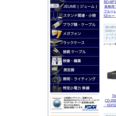
BD-MP1
業務用
ブルーレ
SDカー
BD-MP
D/SD
ンパク
ディア
メーカー
T
CD-2
・SD/