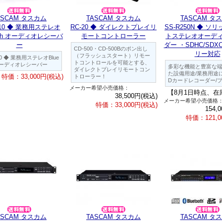
ASCAM タスカム
TASCAM タスカム
TASCAM タ
T10 ◆ 業務用ステレオ
RC-20 ◆ ダイレクトプレイリ
SS-R250N ◆ ソ
ooth オーディオレシーバ
モートコントローラー
トステレオオーデ
ー
ダー ・SDHC/SDX
CD-500・CD-500Bのポン出し
リー対応
（フラッシュスタート）リモー
10 ◆ 業務用ステレオBlue
トコントロールを可能とする、
h オーディオレシーバー
多彩な機能と豊富な
ダイレクトプレイリモートコン
た設備用途/業務用途
特価：33,000円(税込)
トローラー！
Dカードレコーダー/
メーカー希望小売価格：
【8月1日時点、在
38,500円(税込)
メーカー希望小売価格
特価：33,000円(税込)
154,
特価：121,0
ASCAM タスカム
TASCAM タスカム
TASCAM タ