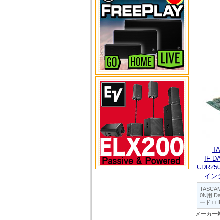
T
IF-D
CDR250
イン
TASCAM
0N用 
ード □ I
メーカー