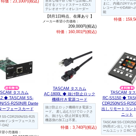
豊富な端子群で様々な設備に対
特価：23,100円(税込)
まに、内蔵の24マル
応するソリッドステート/CDス
レコーダーやDAWへ
テレオオーディオレコーダー
能
【8月1日時点、在庫あり 】
特価：159,5
メーカー希望小売価格：
209,000円(税込)
特価：160,001円(税込)
TASCAM タスカム
ASCAM タスカム
TASCAM タ
AC-1800L ◆ 抜け防止ロック
A2 ◆ TASCAM SS-
RC-SS150 ◆ TAS
機構付き電源コード
N/SS-R250N用 Dante
CDR250N/SS-R2
抜け防止ロック機構付き電源コ
ターフェースカード
出しリモートコン
ード。 差し込むだけでロックさ
ニット
れ、抜けない防止対策を実現。
 SS-CDR250N/SS-R25
機器側の加工は不要。
Danteインターフェースカ
TASCAM SS-CDR250
F-DA2
0N用ポン出しリモー
特価：3,740円(税込)
ールユニット □ RC-SS
希望小売価格：