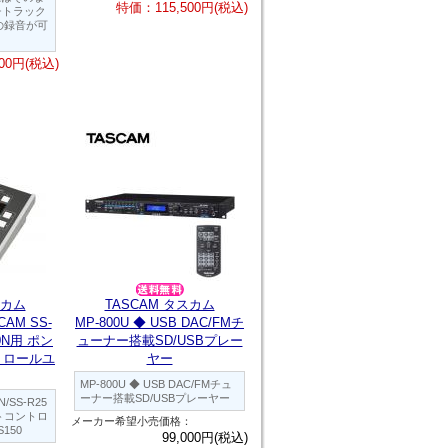
特価：115,500円(税込)
チトラック
の録音が可
00円(税込)
スカム
TASCAM タスカム
CAM SS-
MP-800U ◆ USB DAC/FMチ
50N用 ポン
ューナー搭載SD/USBプレー
トロールユ
ヤー
MP-800U ◆ USB DAC/FMチュ
ーナー搭載SD/USBプレーヤー
N/SS-R25
トコントロ
メーカー希望小売価格：
150
99,000円(税込)