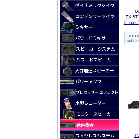
T
RX-B
Bluet
RX-BT
toot
T