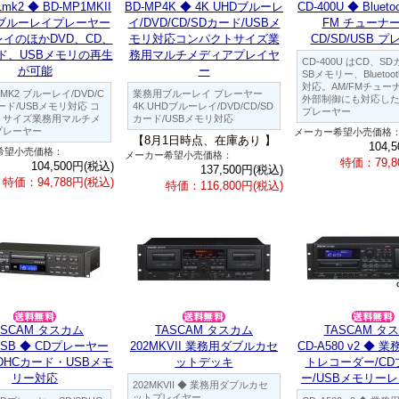
mk2 ◆ BD-MP1MKII
BD-MP4K ◆ 4K UHDブルーレ
CD-400U ◆ Blueto
ブルーレイプレーヤー
イ/DVD/CD/SDカード/USBメ
FM チューナ
イのほかDVD、CD、
モリ対応コンパクトサイズ業
CD/SD/USB 
ド、USBメモリの再生
務用マルチメディアプレイヤ
CD-400U はCD、S
が可能
ー
SBメモリー、Blueto
対応。AM/FMチュー
1MK2 ブルーレイ/DVD/C
業務用ブルーレイ プレーヤー
外部制御にも対応した
カード/USBメモリ対応 コ
4K UHDブルーレイ/DVD/CD/SD
プレーヤー
トサイズ業務用マルチメ
カード/USBメモリ対応
プレーヤー
メーカー希望小売価格
【8月1日時点、在庫あり 】
104,
希望小売価格：
メーカー希望小売価格：
特価：79,8
104,500円(税込)
137,500円(税込)
特価：94,788円(税込)
特価：116,800円(税込)
ASCAM タスカム
TASCAM タスカム
TASCAM タ
00SB ◆ CDプレーヤー
202MKVII 業務用ダブルカセ
CD-A580 v2 ◆
SDHCカード・USBメモ
ットデッキ
トレコーダー/CD
リー対応
ー/USBメモリー
202MKVII ◆ 業務用ダブルカセ
ットプレイヤー