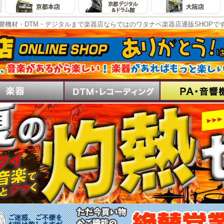
響機材・DTM・デジタルまで楽器店ならではのワタナベ楽器店通販SHOPで