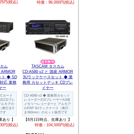
25円(税込)
特価：96,000円(税込)
スカム
TASCAM タスカム
 ARMOR
CD-A580 v2 と 国産 ARMOR
ト ◆ SD
3Uラックケースセット ◆ 業
リ対応 業務
務用 カセットデッキ CDプレ
ヤー
イヤー
HCカード
CD-A580 v2 ◆ 業務用カセット
対応CDプレ
レコーダー/CDプレーヤー/USB
 アルモアの
メモリーレコーダーと アルモア
ス（奥行き3
のFRP 3Uラックケース（奥行
売です
き360mm）のセット販売です
庫あり 】
【8月1日時点、在庫あり 】
00円(税込)
特価：104,500円(税込)