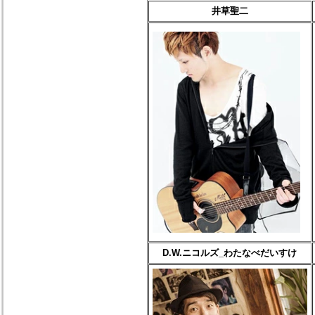
井草聖二
D.W.ニコルズ_わたなべだいすけ