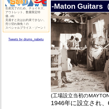
-Maton Gui
生産完了のため、チョイキズ、
アウトレット、数量限定特
価...etc
見逃すと次はお約束できない、
売り切れ御免！の
スペシャルプライス・ゾーン！
Tweets by drums_nabetu
(工場設立当初のMAYTO
1946年に設立され