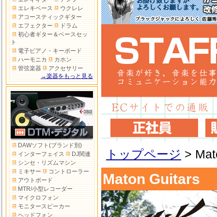
エレキベース
ウクレレ
アコースティックギター
エフェクター
ドラム
初心者ギター＆ベースセッ
ト
電子ピアノ・キーボード
ハーモニカ
カホン
管弦楽器
アクセサリー
→楽器をもっと見る
DAWソフト(ブランド別)
トップページ
>
Mat
インターフェイス
DJ関連
シンセ・リズムマシン
ミキサー
コントローラー
Maton Guitars
アウトボード
MTR/小型レコーダー
マイクロフォン
モニタースピーカー
ヘッドフォン