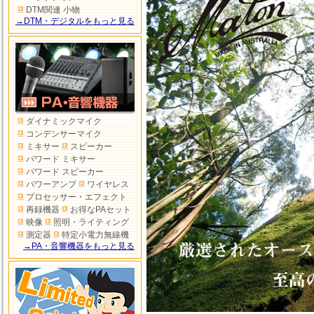
DTM関連 小物
→DTM・デジタルをもっと見る
ダイナミックマイク
コンデンサーマイク
ミキサー
スピーカー
パワード ミキサー
パワード スピーカー
パワーアンプ
ワイヤレス
プロセッサー・エフェクト
再録機器
お得なPAセット
映像
照明・ライティング
測定器
特定小電力無線機
→PA・音響機器をもっと見る