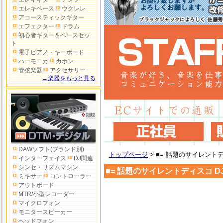
エレキベース
ウクレレ
アコースティックギター
エフェクター
ドラム
初心者ギター＆ベースセッ
ト
電子ピアノ・キーボード
ハーモニカ
カホン
管弦楽器
アクセサリー
→楽器をもっと見る
DAWソフト(ブランド別)
トップページ
>
■= 話題のサイレント
インターフェイス
DJ関連
シンセ・リズムマシン
■= 話題のサイレントディスコ D
ミキサー
コントローラー
アウトボード
MTR/小型レコーダー
マイクロフォン
モニタースピーカー
ヘッドフォン