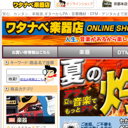
安心、カンタン、本格派,ギターからPA・音響機材・DTM・デジタルまで
絞込み検索はこちら
エレキギター
アンプ