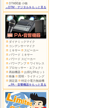
DTM関連 小物
→DTM・デジタルをもっと見る
ダイナミックマイク
コンデンサーマイク
ミキサー
スピーカー
パワード ミキサー
パワード スピーカー
パワーアンプ
ワイヤレス
プロセッサー・エフェクト
再録機器
お得なPAセット
映像
照明・ライティング
測定器
特定小電力無線機
→PA・音響機器をもっと見る