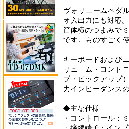
ヴォリュームペダ
オ入出力にも対応。
筐体横のつまみで
です。ものすごく
キーボードおよび
リューム・コント
ブ・ピックアップ
力インピーダンス
◆主な仕様
・コントロール：
・接続端子：インプ