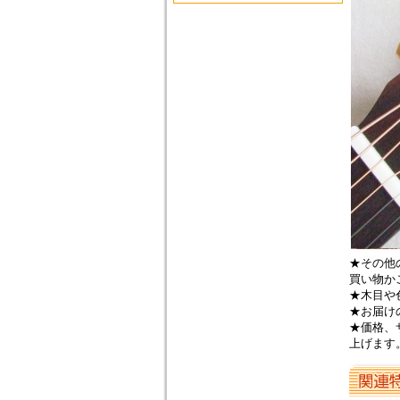
★その他
買い物か
★木目や
★お届け
★価格、
上げます