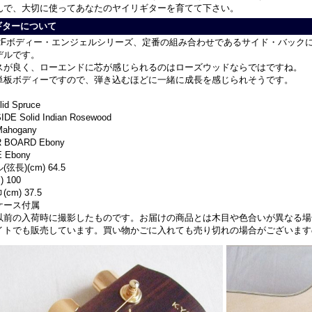
んで、大切に使ってあなたのヤイリギターを育てて下さい。
ギターについて
RFボディー・エンジェルシリーズ、定番の組み合わせであるサイド・バック
デルです。
スが良く、ローエンドに芯が感じられるのはローズウッドならではですね。
単板ボディーですので、弾き込むほどに一緒に成長を感じられそうです。
id Spruce
DE Solid Indian Rosewood
ahogany
 BOARD Ebony
 Ebony
弦長)(cm) 64.5
 100
cm) 37.5
ケース付属
以前の入荷時に撮影したものです。お届けの商品とは木目や色合いが異なる場
イトでも販売しています。買い物かごに入れても売り切れの場合がございます