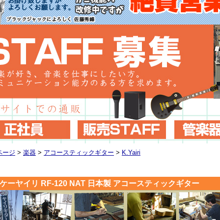
ページ
>
楽器
>
アコースティックギター
>
K.Yairi
iri ケーヤイリ RF-120 NAT 日本製 アコースティックギター