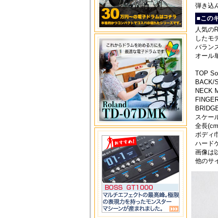
弾き込
■この
人気の
したモ
バラン
オール
TOP Sol
BACK/SI
NECK M
FINGER
BRIDGE
スケール(
全長(cm)
ボディ巾(
ハード
画像は
他のサ