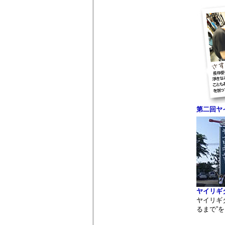
第二回ヤ
ヤイリギ
ヤイリギ
るまで”