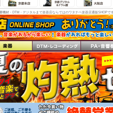
響機材・DTM・デジタルまで楽器店ならではのワタナベ楽器店通販SHOPで