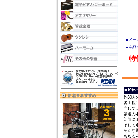
■メー
■商
特価
■ K
約30
各工程
崩して
厳選の
部位に
そして
そんな
もちろ