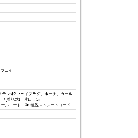
2ウェイ
メッキステレオ2ウェイプラグ、ポーチ、カール
ード(着脱式)：片出し3m
着脱カールコード、3m着脱ストレートコード