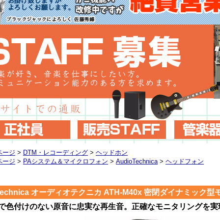
ページ
>
DTM・レコーディング
>
ヘッドホン
ページ
>
PAシステム＆マイクロフォン
>
AudioTechnica
>
ヘッドフォン
o-technica オーディオテクニカ ATH-M40x 密閉ダイナミッ
で色付けのない原音に忠実な再生音。正確なモニタリングを実