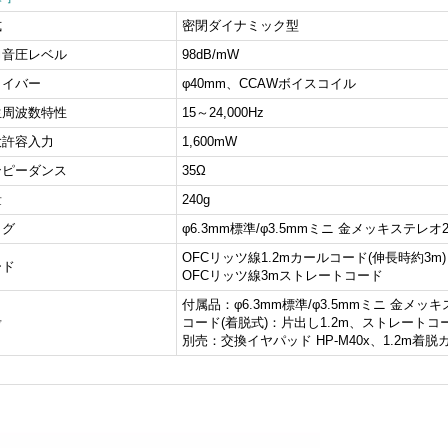
式
密閉ダイナミック型
力音圧レベル
98dB/mW
ライバー
φ40mm、CCAWボイスコイル
生周波数特性
15～24,000Hz
大許容入力
1,600mW
ンピーダンス
35Ω
量
240g
ラグ
φ6.3mm標準/φ3.5mmミニ 金メッキステレオ
OFCリッツ線1.2mカールコード(伸長時約3m)
ード
OFCリッツ線3mストレートコード
付属品：φ6.3mm標準/φ3.5mmミニ 金
考
コード(着脱式)：片出し1.2m、ストレートコ
別売：交換イヤパッド HP-M40x、1.2m