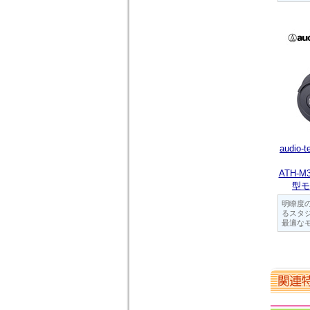
audio
ATH-
型モ
明瞭度
るスタ
最適な