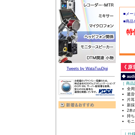
■メー
■商
特価
《 
Tweets by WataTuuDigi
◆ aud
［ 商品
全周
遮音
片耳
新採
2本
持ち
モニ
［ 仕様