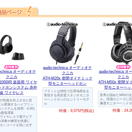
audio-technica オーディオテ
-technica オーディオテ
audio-technica
クニカ
クニカ
クニカ
ATH-M20x 密閉ダイナミック
P1000IR 楽器用 ワイヤ
ATH-M50x 密閉
型モニターヘッドホン
ッドホンシステム 赤外
型モニターヘッ
フラットな特性で広帯域再生を
線 ワイヤレス
世界が認めたM50の
実現する高音質スタジオモニタ
ル。現場のニーズに
ーヘッドホンのエントリーモデ
線の性能を向上させた音
像度モニターヘッド
ル
タル変換するハイブリッ
システムを採用・0.001
特価：24,2
特価：9,075円(税込)
の超低遅延
質ワイヤレスで電子ピア
の演奏や練習を快適に
ドホンコードを気にせず