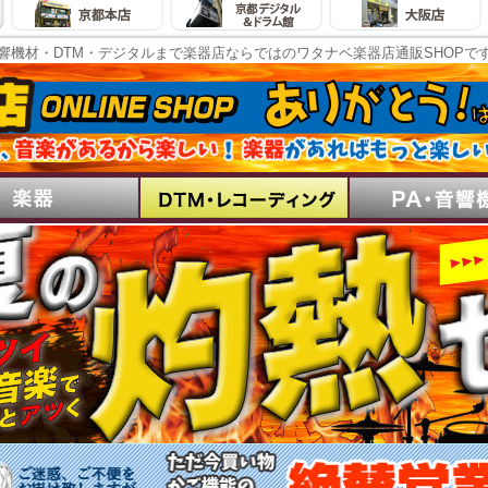
響機材・DTM・デジタルまで楽器店ならではのワタナベ楽器店通販SHOPで