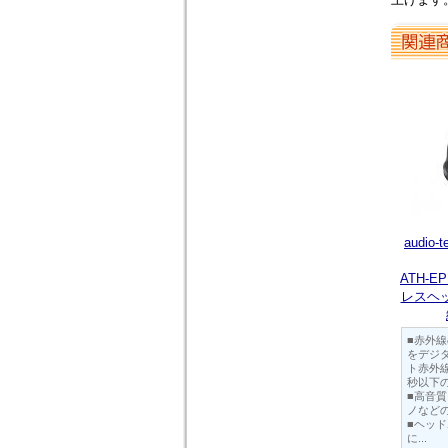
audio
ATH-E
レスヘ
■赤外
をデジ
ト赤外線
秒以下
■高音
ノなど
■ヘッ
に...