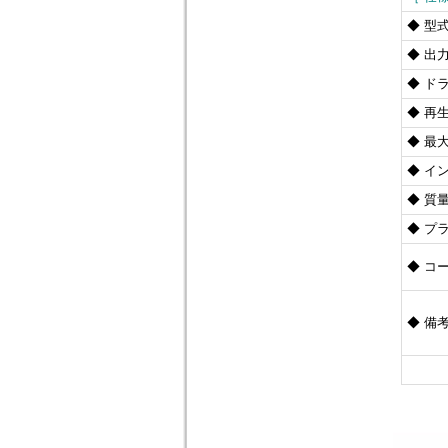
◆ 型
◆ 出
◆ ド
◆ 再
◆ 最
◆ イ
◆ 質
◆ プ
◆ コ
◆ 備