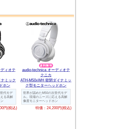
 オーディオテ
audio-technica オーディオテ
クニカ
ダイナミック
ATH-M50xWH 密閉ダイナミッ
ドホン
ク型モニターヘッドホン
次世代モデ
世界が認めたM50の次世代モデ
応える高解
ル。現場のニーズに応える高解
ホン
像度モニターヘッドホン
00円(税込)
特価：24,200円(税込)