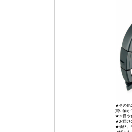
★その他
買い物か
★木目や
★お届け
★価格、
上げます