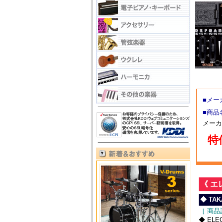
■メー
■商
メーカ
特価
《 エレ
◆ TAK
［ 商品
◆ ELEC