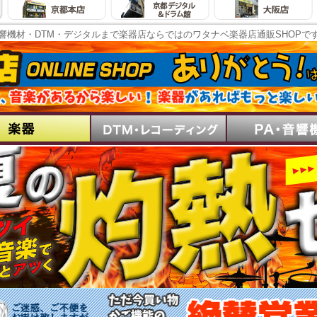
響機材・DTM・デジタルまで楽器店ならではのワタナベ楽器店通販SHOPで