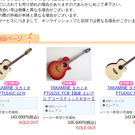
ごに入れても売り切れの場合がありますのであらかじめご了承下さい。
色合い等は画像と異なる場合がございます。
の際の外箱が本体と異なる場合がございます。
サービスにつきまして、オンラインショップと店頭では異なる場合がござい
。
KAMINE タカミネ
TAKAMINE タカミネ
TAKAMINE 
PTU141C-12 N
PTU121C FCB【国産 エレア
PTU141C 
コ アコースティックギター 】
シリーズ
◆100シリーズ
アコ
◆エレアコ
◆100シリーズ
◆エレアコ
希望小売価格：
メーカー希望小売価格
143,000円(税込)
143,
メーカー希望小売価格：
SOLD OUT
105,600円(税込)
SOLD OUT