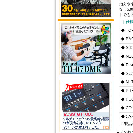
抱えや
なる6
トでも
［ 仕
◆ TO
◆ BA
◆ SID
◆ NE
◆ FI
◆ SC
◆ NUT
◆ PR
◆ POS
◆ CO
◆ CA
※ 製
★その他