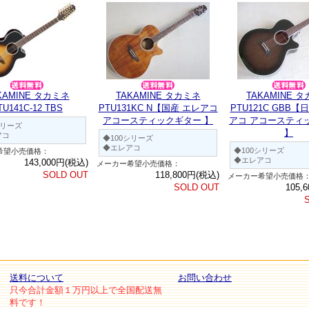
KAMINE タカミネ
TAKAMINE タカミネ
TAKAMINE 
TU141C-12 TBS
PTU131KC N【国産 エレアコ
PTU121C GBB【
アコースティックギター 】
アコ アコースティ
シリーズ
】
アコ
◆100シリーズ
◆エレアコ
◆100シリーズ
希望小売価格：
◆エレアコ
143,000円(税込)
メーカー希望小売価格：
SOLD OUT
118,800円(税込)
メーカー希望小売価格
SOLD OUT
105,
送料について
お問い合わせ
只今合計金額１万円以上で全国配送無
料です！