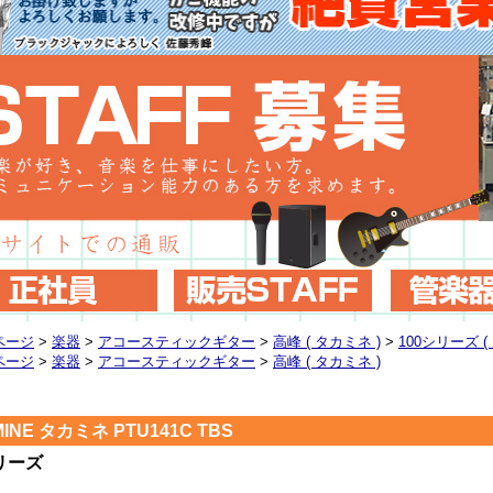
ページ
>
楽器
>
アコースティックギター
>
高峰 ( タカミネ )
>
100シリーズ (
ページ
>
楽器
>
アコースティックギター
>
高峰 ( タカミネ )
INE タカミネ PTU141C TBS
リーズ