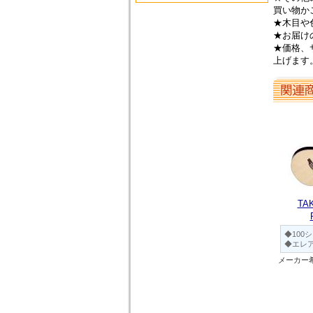
買い物か
★木目や
★お届け
★価格、
上げます
TA
◆100
◆エレ
メーカー