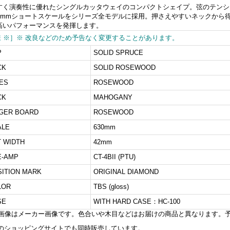
すく演奏性に優れたシングルカッタウェイのコンパクトシェイプ。弦のテンシ
30mmショートスケールをシリーズ全モデルに採用。押さえやすいネックから
高いパフォーマンスを発揮します。
様 ※］※ 改良などのため予告なく変更することがあります。
P
SOLID SPRUCE
CK
SOLID ROSEWOOD
ES
ROSEWOOD
CK
MAHOGANY
NGER BOARD
ROSEWOOD
ALE
630mm
 WIDTH
42mm
E-AMP
CT-4BII (PTU)
ITION MARK
ORIGINAL DIAMOND
LOR
TBS (gloss)
SE
WITH HARD CASE：HC-100
品画像はメーカー画像です。色合いや木目などはお届けの商品と異なります。
のショッピングサイトでも同時販売しています。