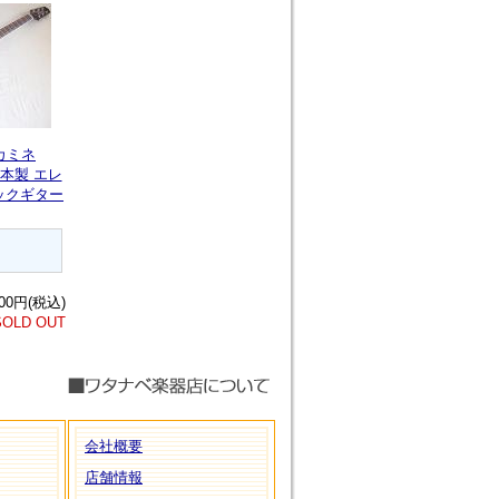
タカミネ
日本製 エレ
ックギター
：
600円(税込)
SOLD OUT
会社概要
店舗情報