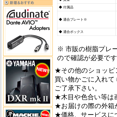
◆ 付属品
◆ 適合プレート※
◆ 適合ボックス
※ 市販の樹脂プレ
ので確認が必要で
★その他のショッピ
買い物かごに入れて
ご了承下さい。
★木目や色合い等は
★お届けの際の外箱
★価格、サービスに