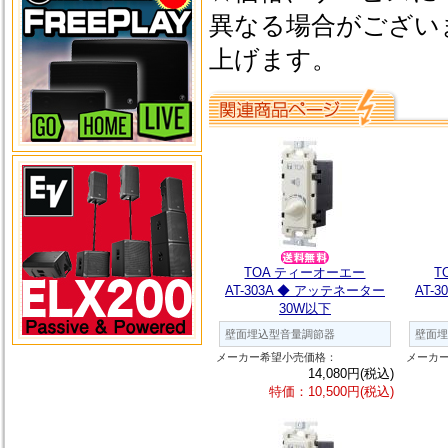
異なる場合がござい
上げます。
TOA ティーオーエー
T
AT-303A ◆ アッテネーター
AT-
30W以下
壁面埋込型音量調節器
壁面埋
メーカー希望小売価格：
メーカ
14,080円(税込)
特価：10,500円(税込)