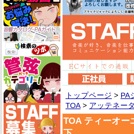
トップページ
>
P
TOA
>
アッテネー
TOA ティーオーエ
下