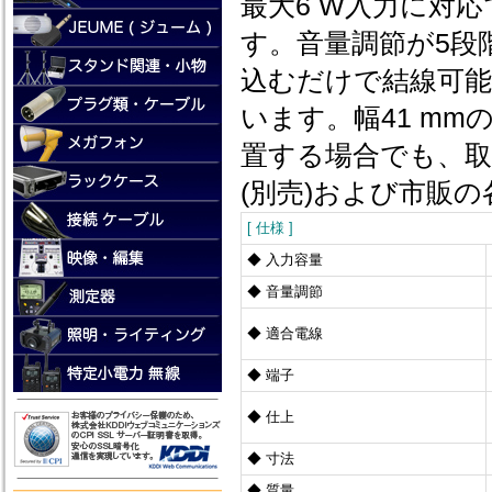
最大6 W入力に対
す。音量調節が5段
込むだけで結線可
います。幅41 m
置する場合でも、取
(別売)および市販
[ 仕様 ]
◆ 入力容量
◆ 音量調節
◆ 適合電線
◆ 端子
◆ 仕上
◆ 寸法
◆ 質量