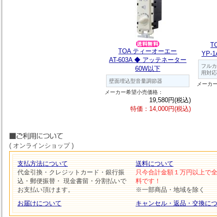
T
TOA ティーオーエー
YP-
AT-603A ◆ アッテネーター
フルカ
60W以下
用対応
壁面埋込型音量調節器
メーカ
メーカー希望小売価格：
19,580円(税込)
特価：14,000円(税込)
( オンラインショップ )
支払方法について
送料について
代金引換・クレジットカード・銀行振
只今合計金額１万円以上で
込・郵便振替・ 現金書留・分割払いで
料です！
お支払い頂けます。
※一部商品・地域を除く
お届けについて
キャンセル・返品・交換に