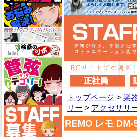
トップページ
>
楽
リー
>
アクセサリ
REMO レモ D