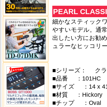
PEARL CLASSI
細かなスティック
やすいモデル。通常
出したい方にお勧
ュラーなヒッコリ
■シリーズ： ク
■品番 ：101HC
■サイズ ：14 x 4
■材質 ：Hickory
■チップ ：Oval