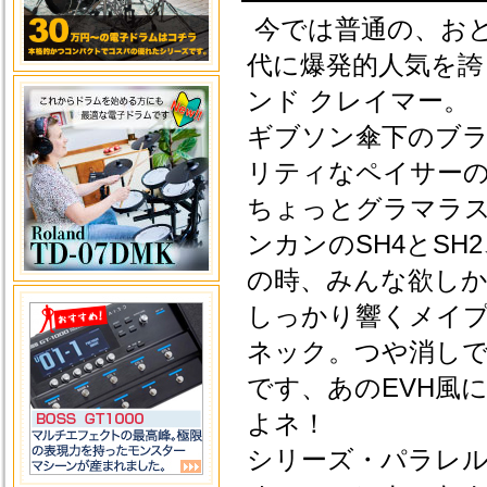
今では普通の、おと
代に爆発的人気を
ンド クレイマー。
ギブソン傘下のブ
リティなペイサー
ちょっとグラマラ
ンカンのSH4とS
の時、みんな欲し
しっかり響くメイ
ネック。つや消し
です、あのEVH風
よネ！
シリーズ・パラレ