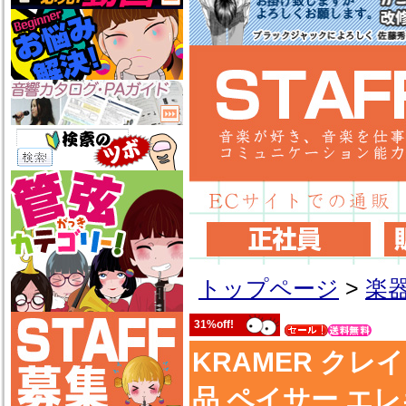
トップページ
>
楽
31%off!
KRAMER クレイマー 
品 ペイサー エ