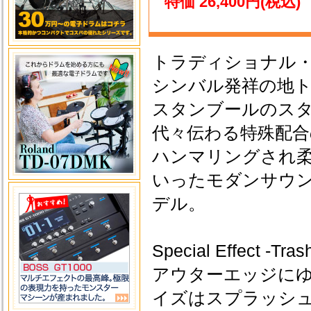
特価 26,400円(税込)
トラディショナル
シンバル発祥の地
スタンブールのス
代々伝わる特殊配合
ハンマリングされ
いったモダンサウ
デル。
Special Effec
アウターエッジに
イズはスプラッシ