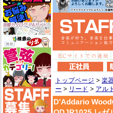
トップページ
>
楽
ー
>
リード
>
アル
D'Addario W
ODJR1025 レ