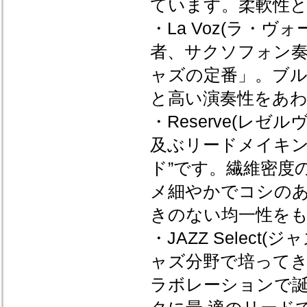
ています。柔軟性
・La Voz(ラ・
者、サクソフォン
ャズの定番」。ブ
と高い演奏性をあ
・Reserve(レ
及ぶリードメイキン
ド”です。繊維密度
メ細やかでコシのあ
きのない均一性を
・JAZZ Selec
ャズ分野で培って
ラボレーションで