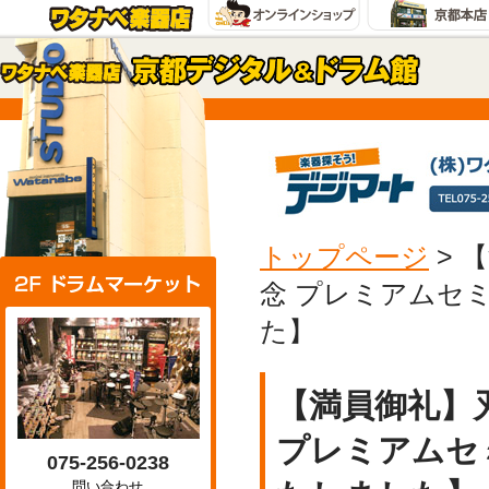
トップページ
>
【
念 プレミアムセ
た】
【満員御礼】
プレミアムセ
075-256-0238
問い合わせ