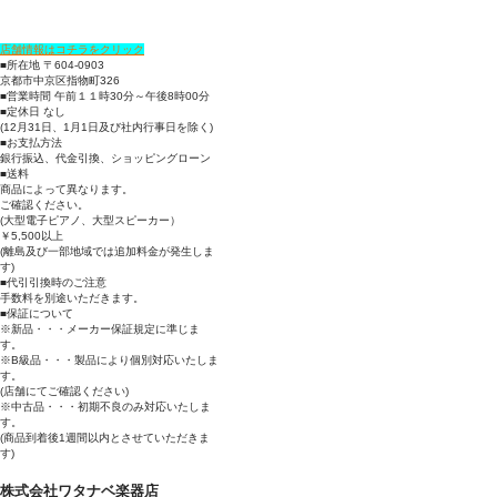
店舗情報はコチラをクリック
■所在地 〒604-0903
京都市中京区指物町326
■営業時間 午前１１時30分～午後8時00分
■定休日 なし
(12月31日、1月1日及び社内行事日を除く)
■お支払方法
銀行振込、代金引換、ショッピングローン
■送料
商品によって異なります。
ご確認ください。
(大型電子ピアノ、大型スピーカー）
￥5,500以上
(離島及び一部地域では追加料金が発生しま
す)
■代引引換時のご注意
手数料を別途いただきます。
■保証について
※新品・・・メーカー保証規定に準じま
す。
※B級品・・・製品により個別対応いたしま
す。
(店舗にてご確認ください)
※中古品・・・初期不良のみ対応いたしま
す。
(商品到着後1週間以内とさせていただきま
す)
株式会社ワタナベ楽器店