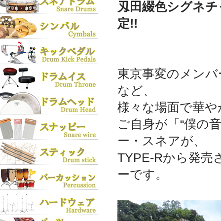
刄田綴色シグネチ
定!!
東京事変のメンバ
など、
様々な場面で華や
ご自身が「“僕の
ー・スネアが、
TYPE-Rから
ーです。