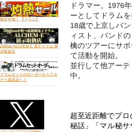
ドラマー。1976
ーとしてドラムを
限定特価！ 【ドラム】
18歳で上京しバン
ィスト、バンドの
檎のツアーにサポ
Zildjian ALCHEM-E 電子ドラム 展
示取扱店
て活動を開始。
並行して他アーテ
中。
ドラムセットのオーダーならワタ
ナベ楽器店へ！
超至近距離でプロ
秘話」「マル秘サ
→デジタルフロア X ( 旧Twitter
)