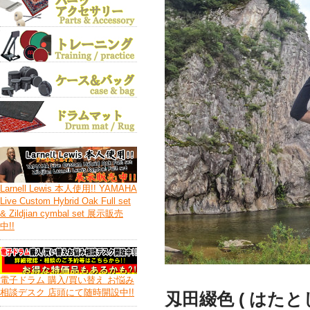
Larnell Lewis 本人使用!! YAMAHA
Live Custom Hybrid Oak Full set
& Zildjian cymbal set 展示販売
中!!
電子ドラム 購入/買い替え お悩み
相談デスク 店頭にて随時開設中!!
刄田綴色 ( はたとし