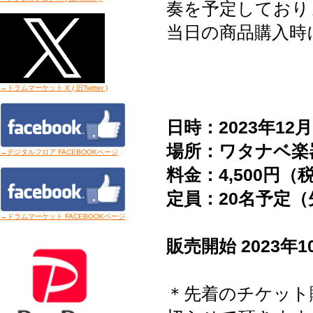
奏を予定しており
当日の商品購入時
→ドラムマーケット X ( 旧Twitter
)
日時
：
2023年12
場所
：
ワタナベ楽
→デジタルフロア FACEBOOKページ
料金
：4
,500円（
定員
：
20名予定
→ドラムマーケット FACEBOOKページ
販売開始
2023年
＊先着のチケット