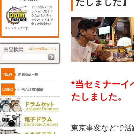
たしました】
ドラムやパーカ
ッション,電子ド
ラムからスティ
ック,ヘッドまで
全てが激安のド
ラムショップです
絞込み検索はこちら
*当セミナーイ
たしました。
東京事変などで活躍